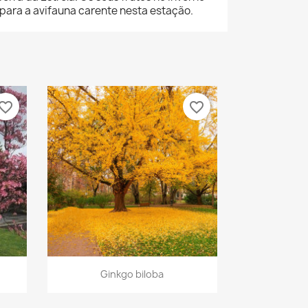
para a avifauna carente nesta estação.
vorite_border
favorite_border
Vista rápida

Ginkgo biloba