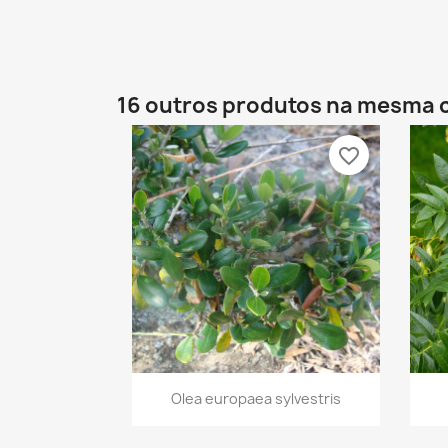
16 outros produtos na mesma 
favorite_border
Vista rápida

Olea europaea sylvestris