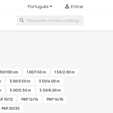


Português
Entrar
search
50/100 cm
1.00/1.50 m
1.50/2.00 m
m
3.00/3.50 m
3.50/4.00 m
m
5.00/5.50 m
5.50/6.00 m
P 10/12
PAP 12/14
PAP 14/16
PAP 20/25