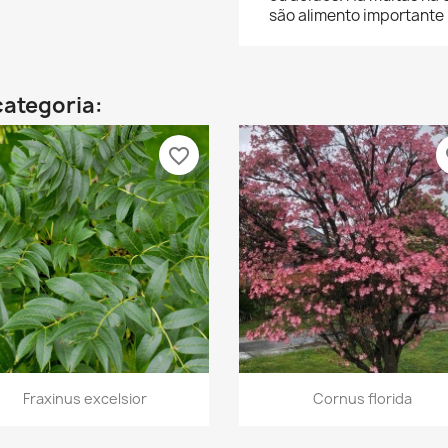
são alimento importante 
categoria:
favorite_border
fa
Vista rápida
Vista rápida


Fraxinus excelsior
Cornus florida