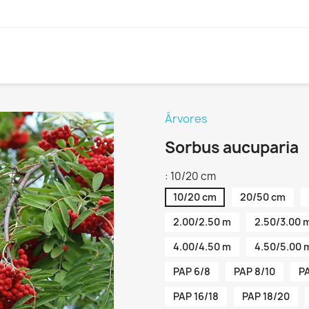
Árvores
Sorbus aucuparia
: 10/20 cm
10/20 cm
20/50 cm
2.00/2.50 m
2.50/3.00 
4.00/4.50 m
4.50/5.00 
PAP 6/8
PAP 8/10
PA
PAP 16/18
PAP 18/20