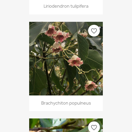
Liriodendron tulipifera
favorite_border
Brachychiton populneus
favorite_border