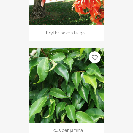
Erythrina crista-galli
favorite_border
Ficus benjamina