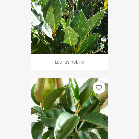
Laurus nobilis
favorite_border