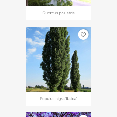
Quercus palustris
favorite_border
Populus nigra 'Italica'