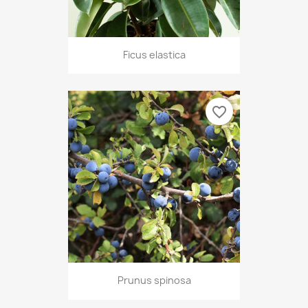
Ficus elastica
favorite_border
Prunus spinosa