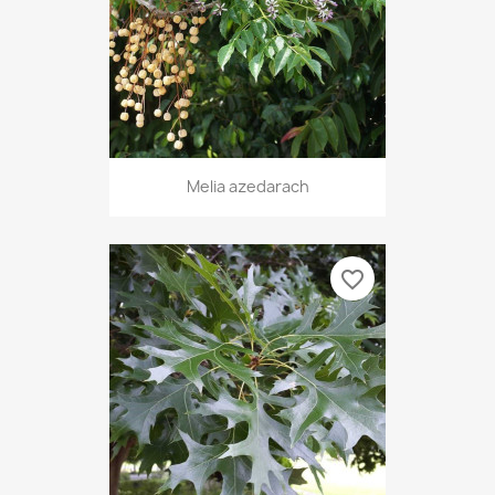
Melia azedarach
favorite_border