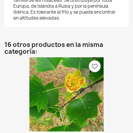
familia de las rosáceas. Se distribuye por toda
Europa, de Islandia a Rusia y por la península
ibérica. Es tolerante al frío y se puede encontrar
en altitudes elevadas.
16 otros productos en la misma
categoría:
favorite_border