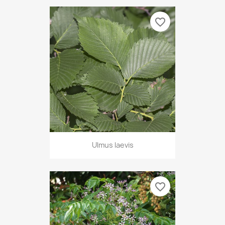
favorite_border
Ulmus laevis
favorite_border