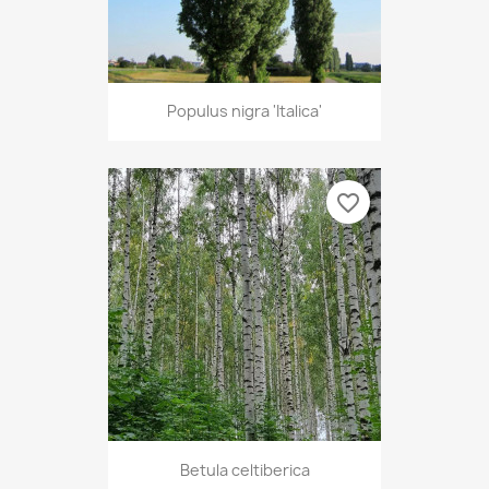
Populus nigra 'Italica'
favorite_border
Betula celtiberica