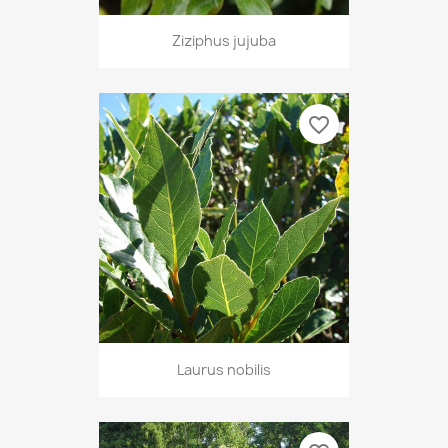
Ziziphus jujuba
favorite_border
Laurus nobilis