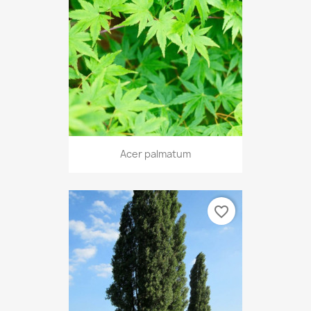
Acer palmatum
favorite_border