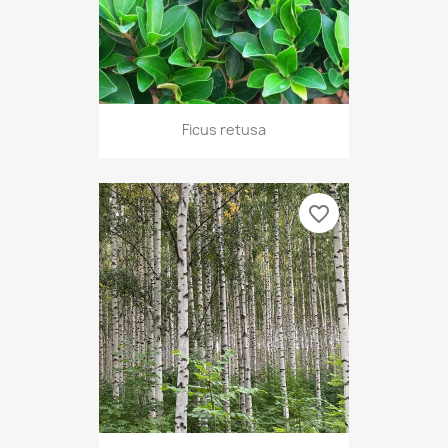
Ficus retusa
favorite_border