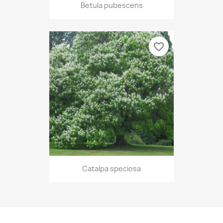
Betula pubescens
favorite_border
Catalpa speciosa