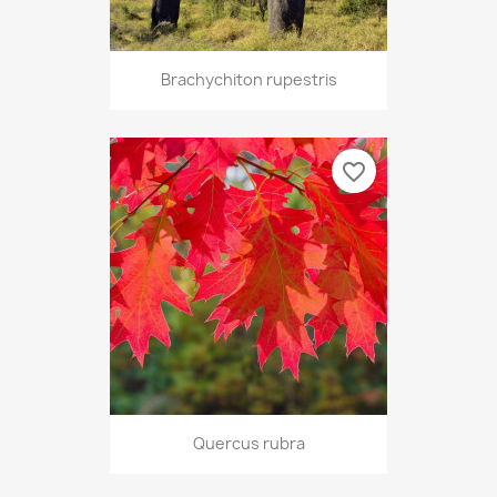
Brachychiton rupestris
favorite_border
Quercus rubra