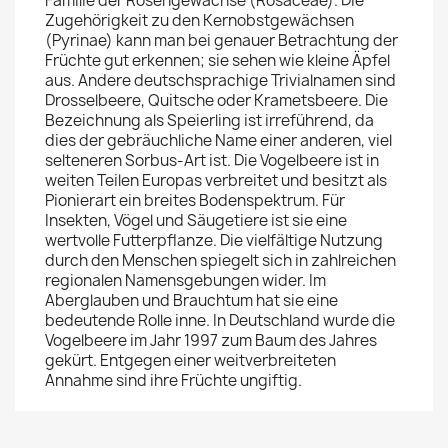
Familie der Rosengewächse (Rosaceae). Die
Zugehörigkeit zu den Kernobstgewächsen
(Pyrinae) kann man bei genauer Betrachtung der
Früchte gut erkennen; sie sehen wie kleine Äpfel
aus. Andere deutschsprachige Trivialnamen sind
Drosselbeere, Quitsche oder Krametsbeere. Die
Bezeichnung als Speierling ist irreführend, da
dies der gebräuchliche Name einer anderen, viel
selteneren Sorbus-Art ist. Die Vogelbeere ist in
weiten Teilen Europas verbreitet und besitzt als
Pionierart ein breites Bodenspektrum. Für
Insekten, Vögel und Säugetiere ist sie eine
wertvolle Futterpflanze. Die vielfältige Nutzung
durch den Menschen spiegelt sich in zahlreichen
regionalen Namensgebungen wider. Im
Aberglauben und Brauchtum hat sie eine
bedeutende Rolle inne. In Deutschland wurde die
Vogelbeere im Jahr 1997 zum Baum des Jahres
gekürt. Entgegen einer weitverbreiteten
Annahme sind ihre Früchte ungiftig.