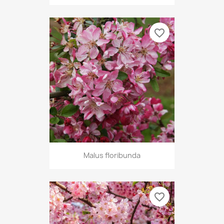
favorite_border
Malus floribunda
favorite_border