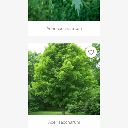
Acer saccharinum
favorite_border
Acer saccharum