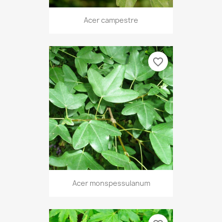
Acer campestre
favorite_border
Acer monspessulanum