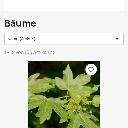
Bäume

Name (A bis Z)
1 - 12 von 155 Artikel(n)
favorite_border