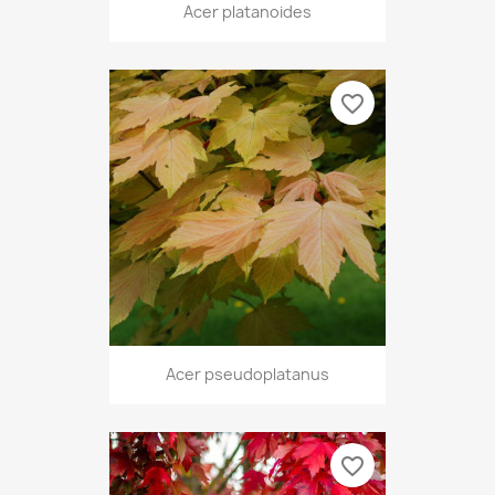
Acer platanoides
favorite_border
Acer pseudoplatanus
favorite_border