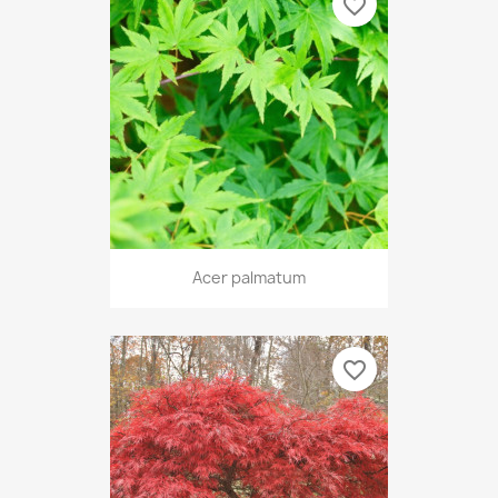
favorite_border
Acer palmatum
favorite_border