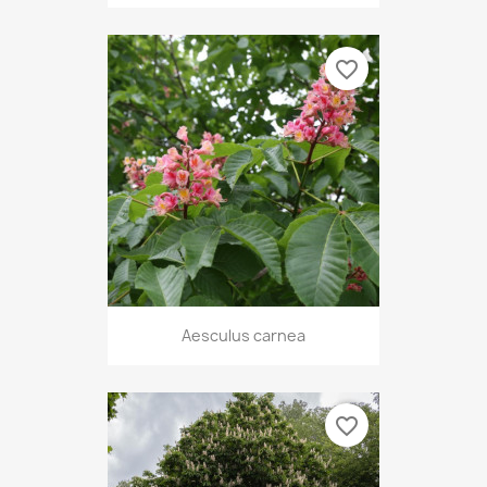
favorite_border
Aesculus carnea
favorite_border