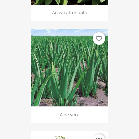
Agave attenuata
favorite_border
Aloe vera