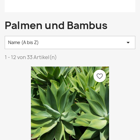
Palmen und Bambus

Name (A bis Z)
1 - 12 von 33 Artikel(n)
favorite_border