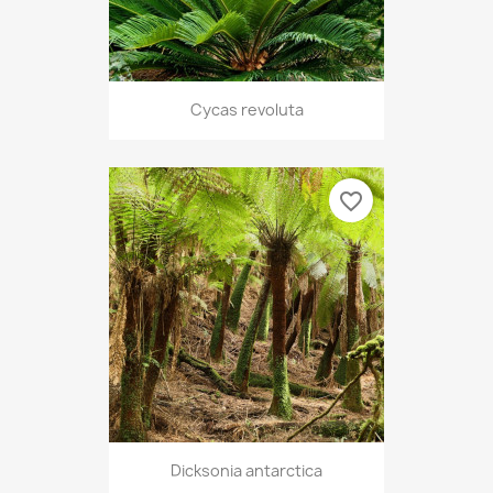
Cycas revoluta
favorite_border
Dicksonia antarctica