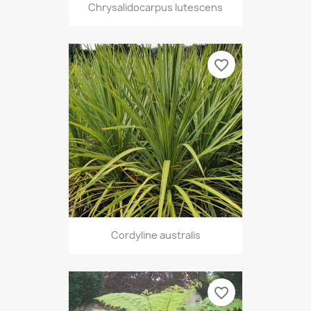
Chrysalidocarpus lutescens
favorite_border
Cordyline australis
favorite_border