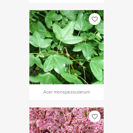
favorite_border
Acer monspessulanum
favorite_border