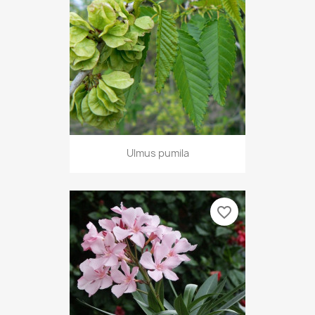
Ulmus pumila
favorite_border