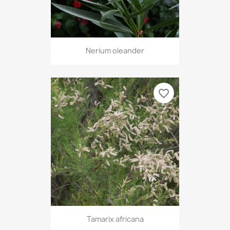
Nerium oleander
favorite_border
Tamarix africana