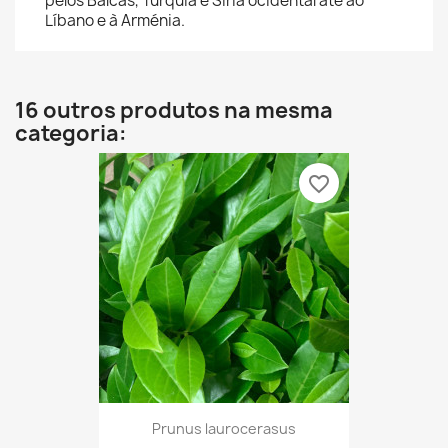
pelos Balcãs, Turquia e Síria ocidental até ao
Líbano e à Arménia.
16 outros produtos na mesma
categoria:
favorite_border
Prunus laurocerasus