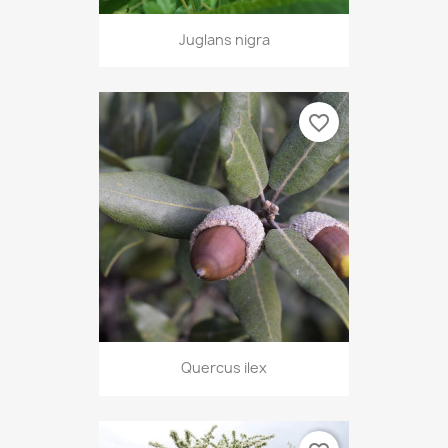
Juglans nigra
favorite_border
Quercus ilex