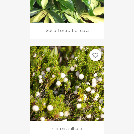
Schefflera arboricola
favorite_border
Corema album