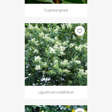
Cuphea ignea
favorite_border
Ligustrum ovalifolium