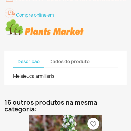
Compre online em
Descrição
Dados do produto
Melaleuca armillaris
16 outros produtos na mesma
categoria:
favorite_border