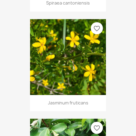
Spiraea cantoniensis
favorite_border
Jasminum fruticans
favorite_border