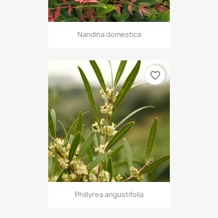
Nandina domestica
favorite_border
Phillyrea angustifolia