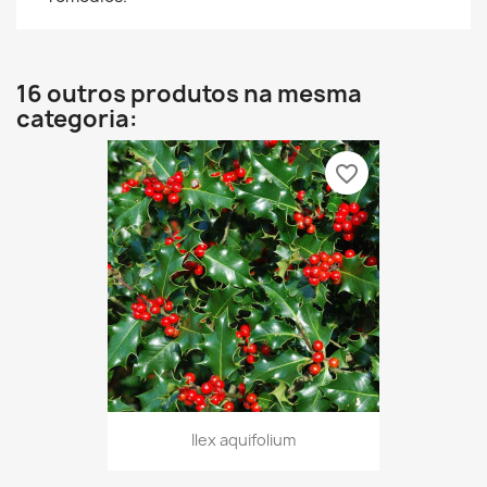
16 outros produtos na mesma
categoria:
favorite_border
Ilex aquifolium