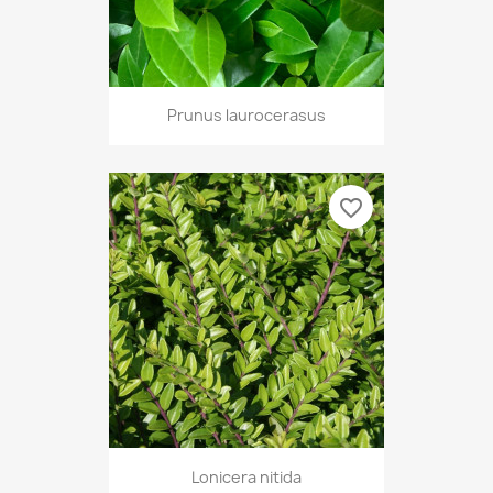
Prunus laurocerasus
favorite_border
Lonicera nitida