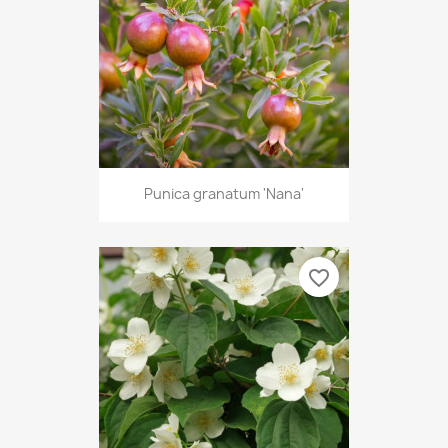
Punica granatum 'Nana'
favorite_border