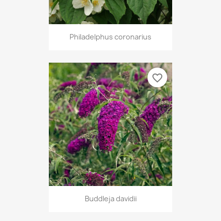
Philadelphus coronarius
favorite_border
Buddleja davidii