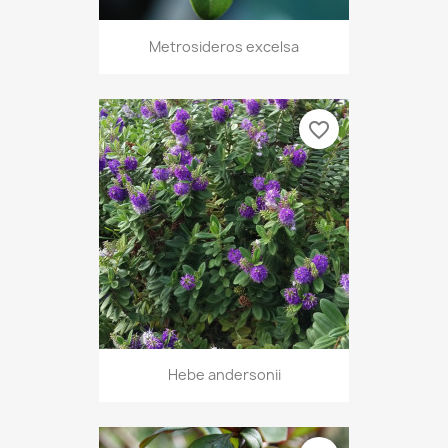
Metrosideros excelsa
favorite_border
Hebe andersonii