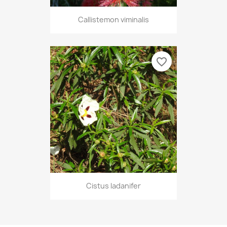
Callistemon viminalis
favorite_border
Cistus ladanifer