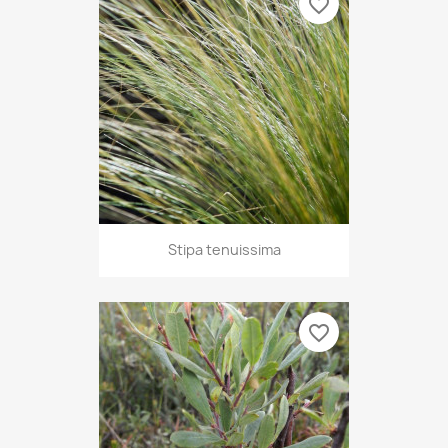
favorite_border
Stipa tenuissima
favorite_border