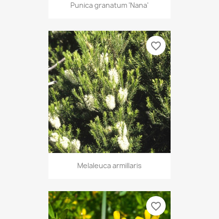
Punica granatum 'Nana'
favorite_border
Melaleuca armillaris
favorite_border