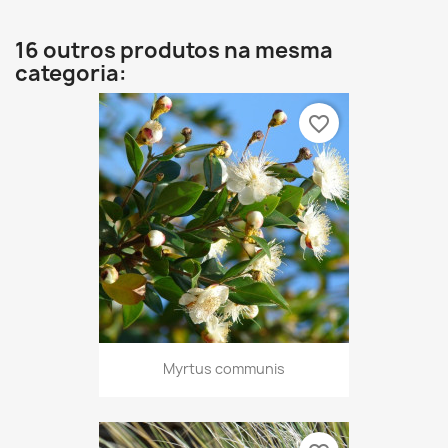
16 outros produtos na mesma
categoria:
favorite_border
Myrtus communis