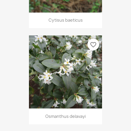
Cytisus baeticus
favorite_border
Osmanthus delavayi