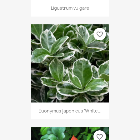
Ligustrum vulgare
favorite_border
Euonymus japonicus 'White...
favorite_border