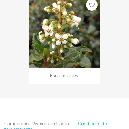
favorite_border
Escallonia Iveyi
Campestris - Viveiros de Plantas
Condições de