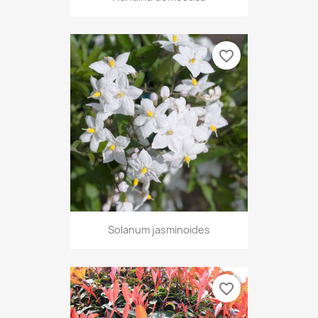
favorite_border
Solanum jasminoides
favorite_border