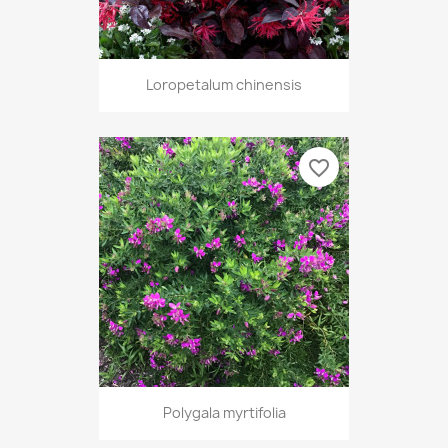
Loropetalum chinensis
favorite_border
Polygala myrtifolia