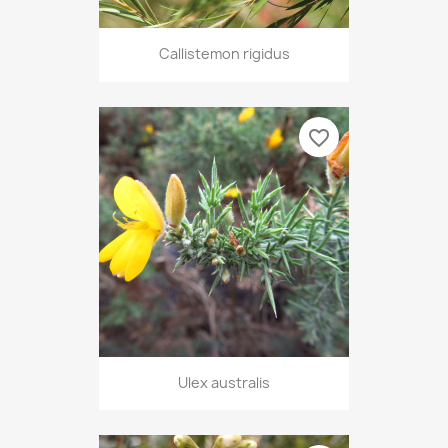
Callistemon rigidus
favorite_border
Ulex australis