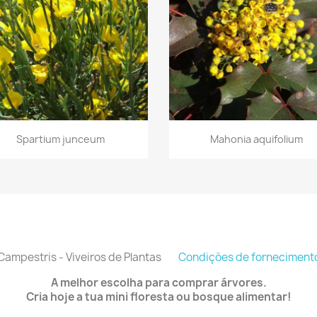
Vista rápida
Vista rápida


Spartium junceum
Mahonia aquifolium
Campestris - Viveiros de Plantas
Condições de forneciment
A melhor escolha para comprar árvores.
Cria hoje a tua mini floresta ou bosque alimentar!