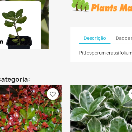
Descrição
Dados 
Pittosporum crassifoliu
categoria:
favorite_border
fa