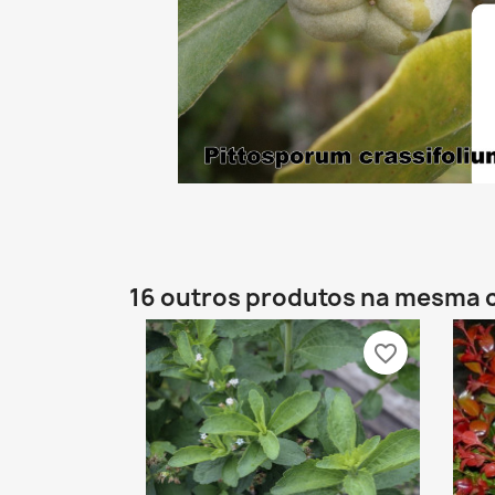
16 outros produtos na mesma 
favorite_border