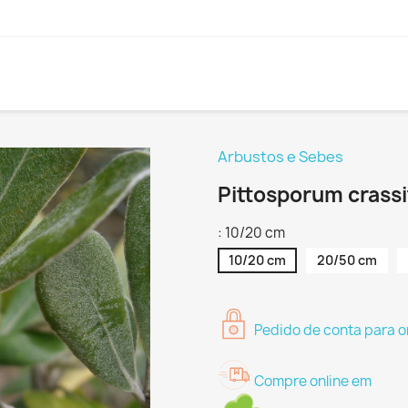
Arbustos e Sebes
Pittosporum crassi
: 10/20 cm
10/20 cm
20/50 cm
Pedido de conta para o
Compre online em