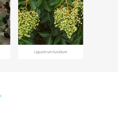
Vista rápida

Ligustrum lucidum
o