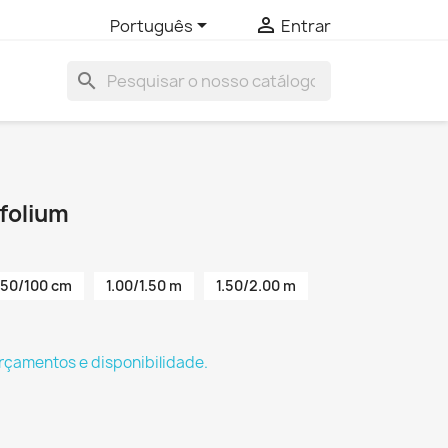


Português
Entrar
search
folium
50/100 cm
1.00/1.50 m
1.50/2.00 m
rçamentos e disponibilidade.