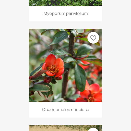
Myoporum parvifolium
favorite_border
Chaenomeles speciosa