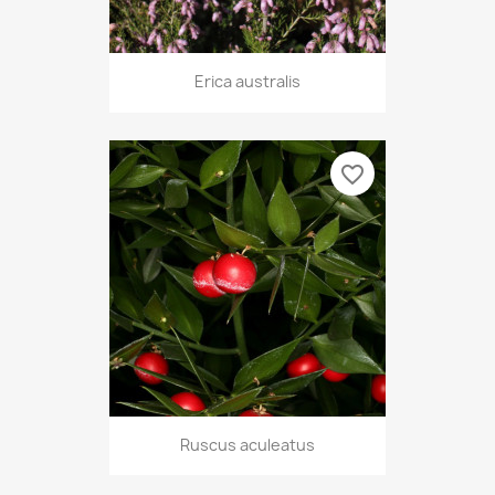
Erica australis
favorite_border
Ruscus aculeatus