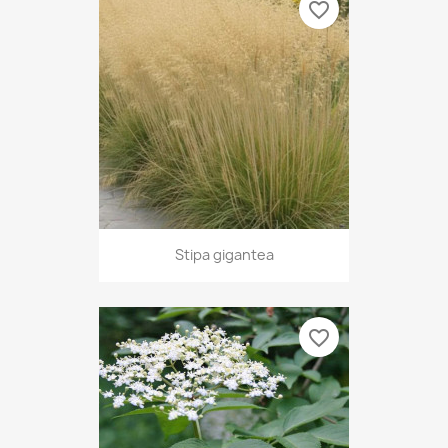
favorite_border
Stipa gigantea
favorite_border