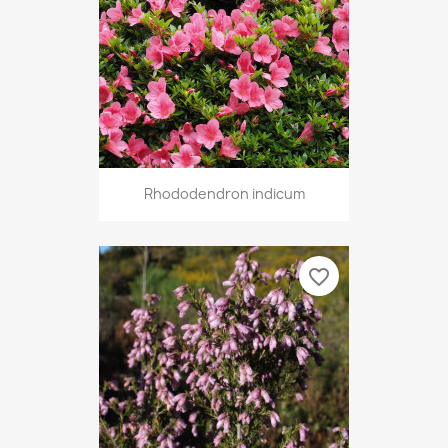
Rhododendron indicum
favorite_border