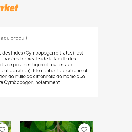
ls du produit
ne des Indes (Cymbopogon citratus), est
rbacées tropicales de la famille des
ivée pour ses tiges et feuilles aux
ût de citron). Elle contient du citronellol
tion de lhuile de citronnelle de même que
nre Cymbopogon, notamment
vorite_border
favorite_border