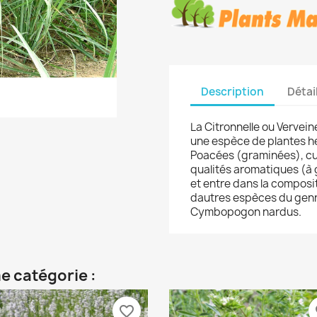
Description
Détai
La Citronnelle ou Vervei
une espèce de plantes he
Poacées (graminées), cult
qualités aromatiques (à go
et entre dans la composi
dautres espèces du ge
Cymbopogon nardus.
e catégorie :
favorite_border
fa