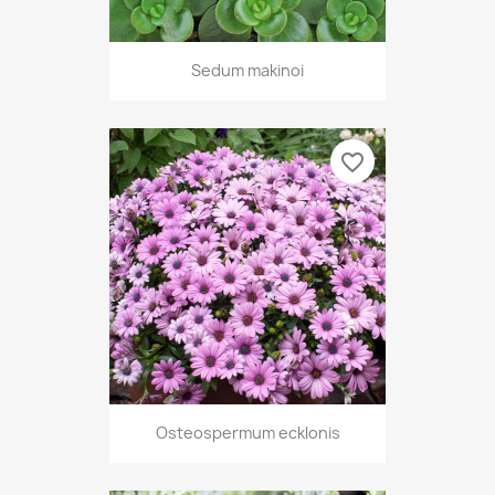
Sedum makinoi
favorite_border
Osteospermum ecklonis