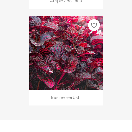
Atriplex halimus
favorite_border
Iresine herbstii