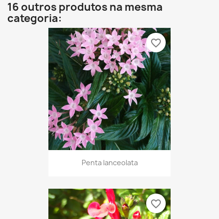
16 outros produtos na mesma
categoria:
favorite_border
Penta lanceolata
favorite_border