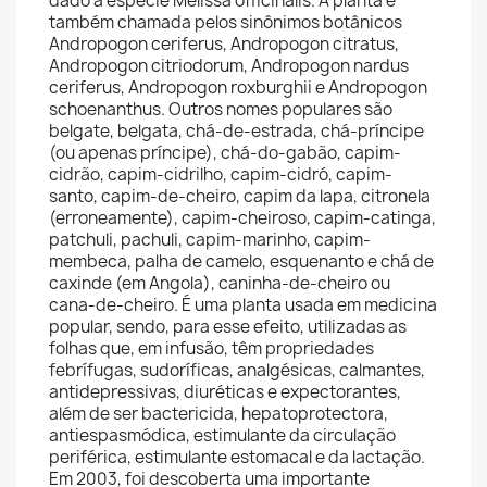
dado à espécie Melissa officinalis. A planta é
também chamada pelos sinônimos botânicos
Andropogon ceriferus, Andropogon citratus,
Andropogon citriodorum, Andropogon nardus
ceriferus, Andropogon roxburghii e Andropogon
schoenanthus. Outros nomes populares são
belgate, belgata, chá-de-estrada, chá-príncipe
(ou apenas príncipe), chá-do-gabão, capim-
cidrão, capim-cidrilho, capim-cidró, capim-
santo, capim-de-cheiro, capim da lapa, citronela
(erroneamente), capim-cheiroso, capim-catinga,
patchuli, pachuli, capim-marinho, capim-
membeca, palha de camelo, esquenanto e chá de
caxinde (em Angola), caninha-de-cheiro ou
cana-de-cheiro. É uma planta usada em medicina
popular, sendo, para esse efeito, utilizadas as
folhas que, em infusão, têm propriedades
febrífugas, sudoríficas, analgésicas, calmantes,
antidepressivas, diuréticas e expectorantes,
além de ser bactericida, hepatoprotectora,
antiespasmódica, estimulante da circulação
periférica, estimulante estomacal e da lactação.
Em 2003, foi descoberta uma importante