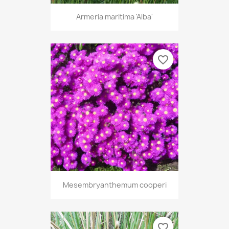
Armeria maritima 'Alba'
favorite_border
Mesembryanthemum cooperi
favorite_border