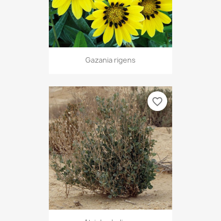
Gazania rigens
favorite_border