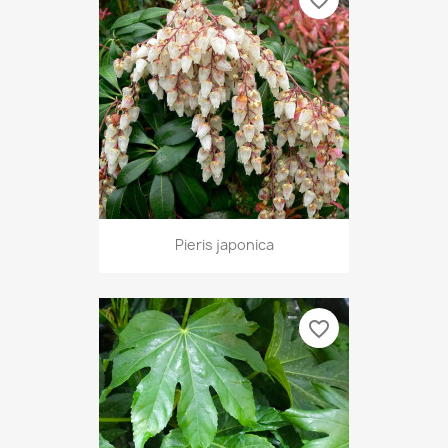
favorite_border
Pieris japonica
favorite_border