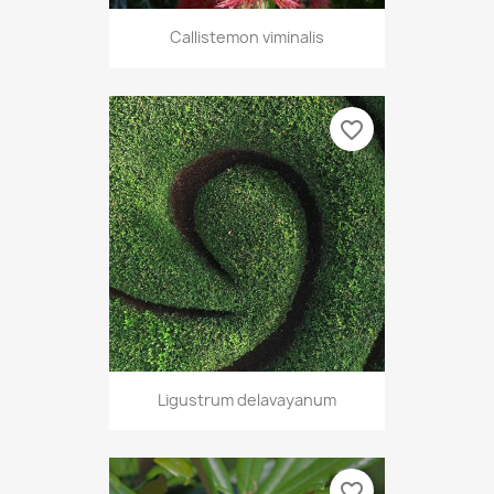
Callistemon viminalis
favorite_border
Ligustrum delavayanum
favorite_border