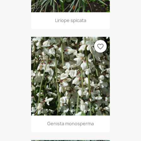
Liriope spicata
favorite_border
Genista monosperma