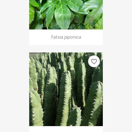
Fatsia japonica
favorite_border