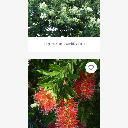
Ligustrum ovalifolium
favorite_border