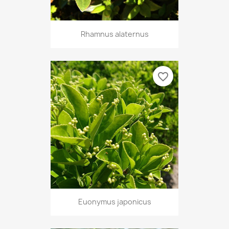
Rhamnus alaternus
favorite_border
Euonymus japonicus