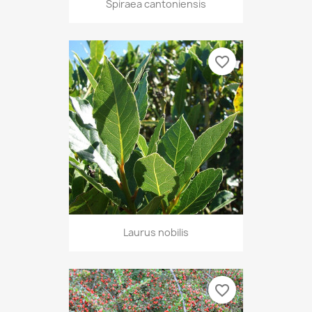
Spiraea cantoniensis
favorite_border
Laurus nobilis
favorite_border