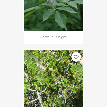
Sambucus nigra
favorite_border