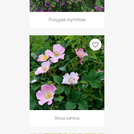
Polygala myrtifolia
favorite_border
Rosa canina