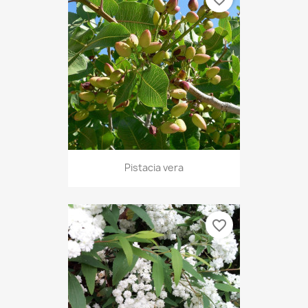
Pistacia vera
favorite_border