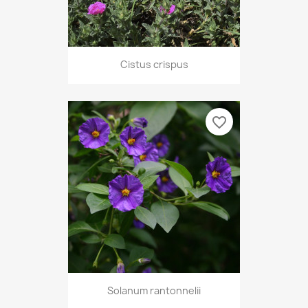
Cistus crispus
favorite_border
Solanum rantonnelii