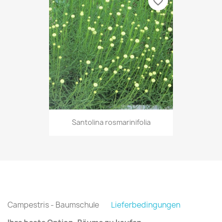
favorite_border
Santolina rosmarinifolia
Campestris - Baumschule
Lieferbedingungen