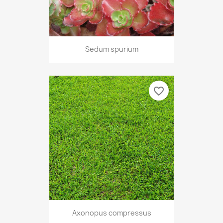
Sedum spurium
favorite_border
Axonopus compressus