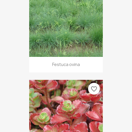
Festuca ovina
favorite_border