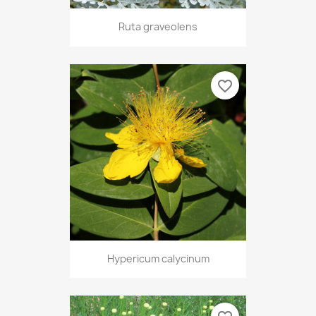
Ruta graveolens
favorite_border
Hypericum calycinum