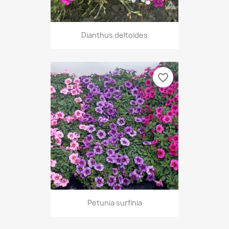
Dianthus deltoides
favorite_border
Petunia surfinia