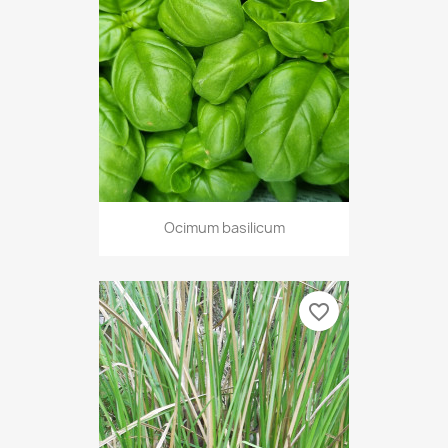
Ocimum basilicum
favorite_border