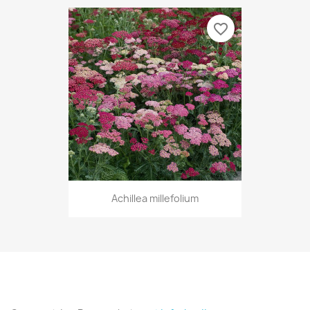
favorite_border
Achillea millefolium