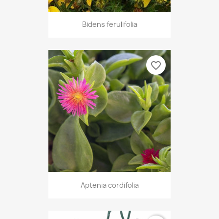
Bidens ferulifolia
favorite_border
Aptenia cordifolia