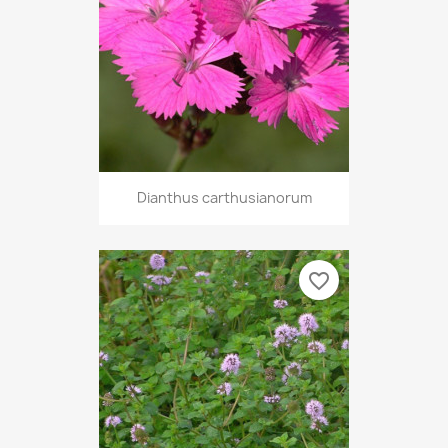
Dianthus carthusianorum
favorite_border