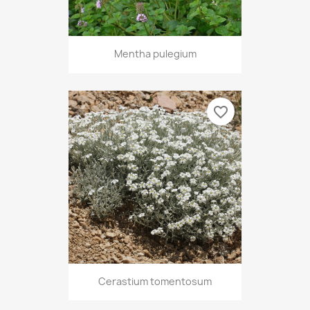
Mentha pulegium
favorite_border
Cerastium tomentosum