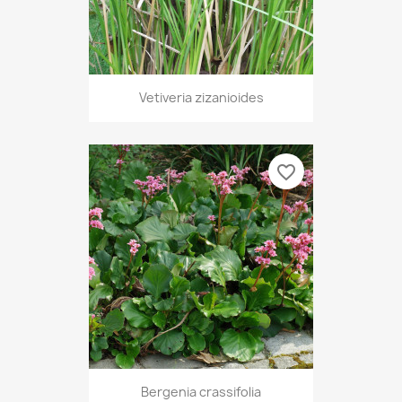
Vetiveria zizanioides
favorite_border
Bergenia crassifolia