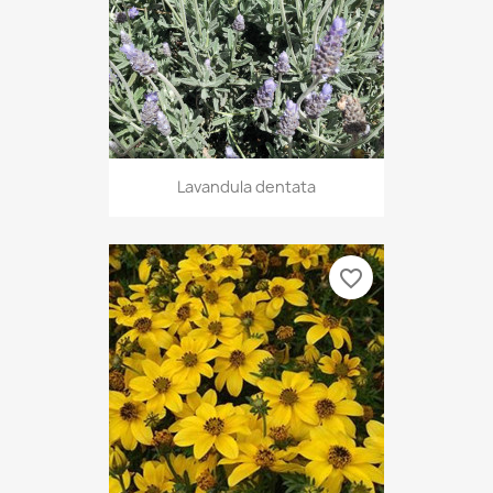
Lavandula dentata
favorite_border