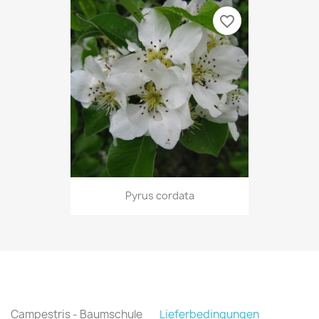
favorite_border
Pyrus cordata
Campestris - Baumschule
Lieferbedingungen