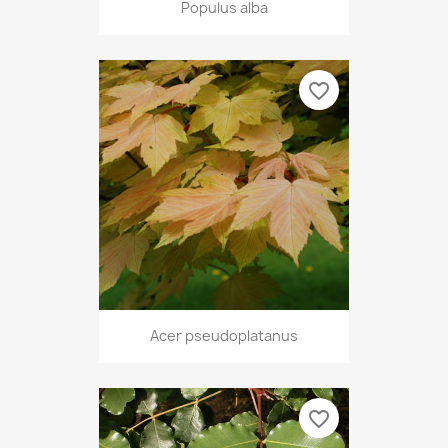
Populus alba
favorite_border
Acer pseudoplatanus
favorite_border