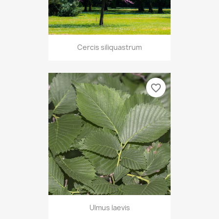
Cercis siliquastrum
favorite_border
Ulmus laevis