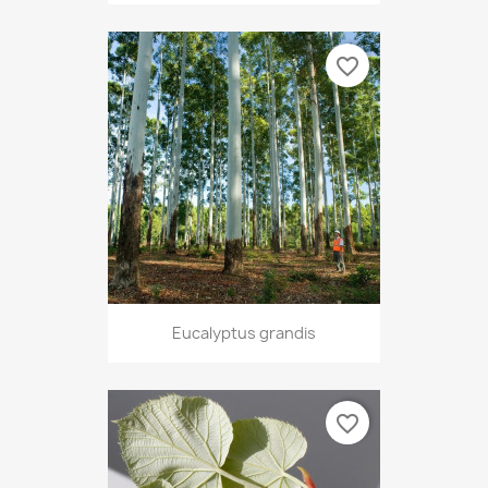
favorite_border
Eucalyptus grandis
favorite_border