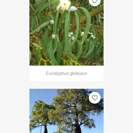
favorite_border
Eucalyptus globulus
favorite_border