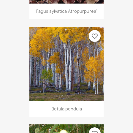
Fagus sylvatica 'Atropurpurea'
favorite_border
Betula pendula