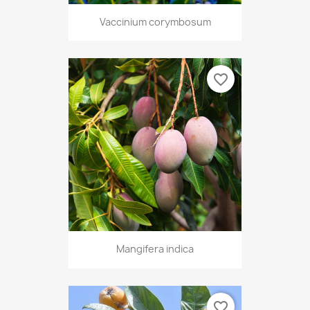
Vaccinium corymbosum
favorite_border
Mangifera indica
favorite_border