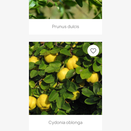
Prunus dulcis
favorite_border
Cydonia oblonga