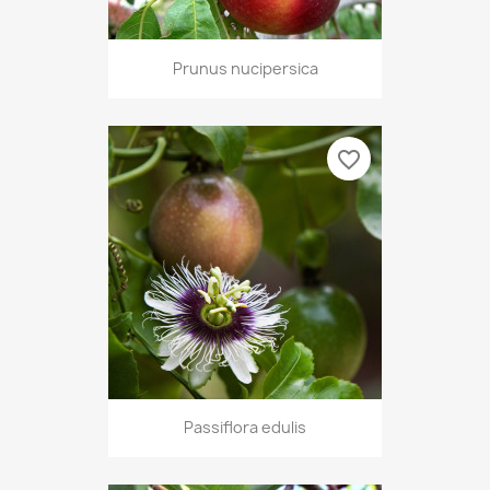
Prunus nucipersica
favorite_border
Passiflora edulis