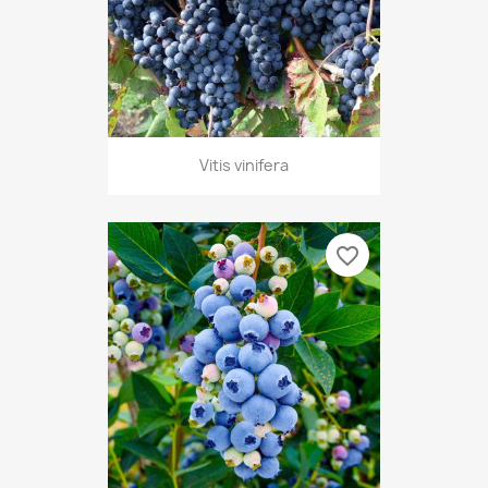
Vitis vinifera
favorite_border