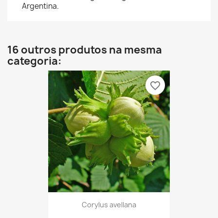
Argentina.
16 outros produtos na mesma
categoria:
favorite_border
Corylus avellana