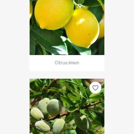
Citrus limon
favorite_border