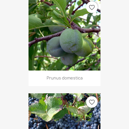
favorite_border
Prunus domestica
favorite_border