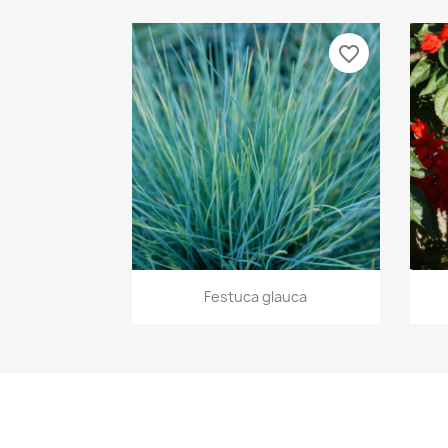
favorite_border
Vista rápida

Festuca glauca