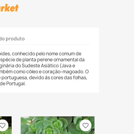
do produto
oides, conhecido pelo nome comum de
espécie de planta perene ornamental da
iginária do Sudeste Asiático (Java e
também como cóleo e coração-magoado. O
 portuguesa, devido às cores das folhas,
de Portugal.
vorite_border
favorite_border