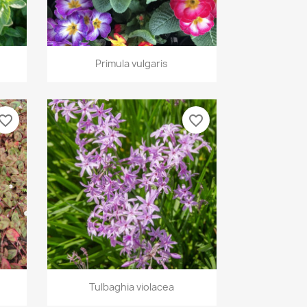
Vista rápida

Primula vulgaris
vorite_border
favorite_border
Vista rápida

Tulbaghia violacea