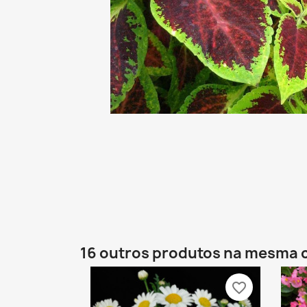
16 outros produtos na mesma 
favorite_border