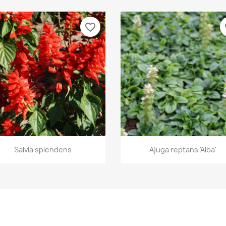
favorite_border
fa
Vista rápida
Vista rápida


Salvia splendens
Ajuga reptans 'Alba'