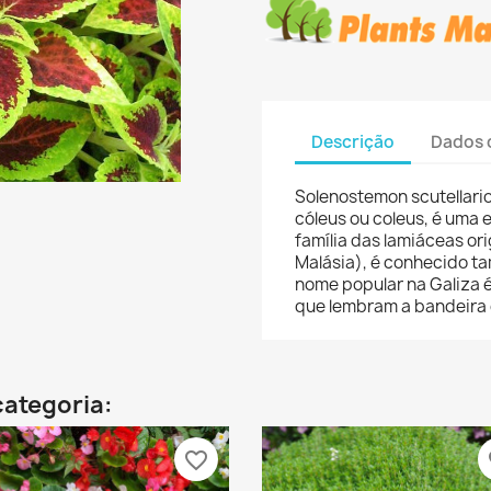
Descrição
Dados 
Solenostemon scutellari
cóleus ou coleus, é uma 
família das lamiáceas or
Malásia), é conhecido 
nome popular na Galiza é
que lembram a bandeira 
categoria:
favorite_border
fa