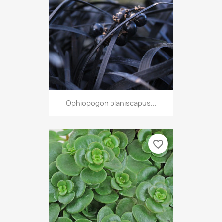
Ophiopogon planiscapus...
favorite_border