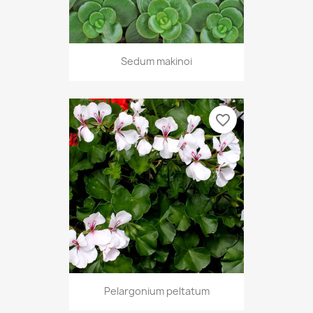
Sedum makinoi
favorite_border
Pelargonium peltatum