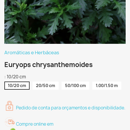
Aromáticas e Herbáceas
Euryops chrysanthemoides
: 10/20 cm
10/20 cm
20/50 cm
50/100 cm
1.00/1.50 m
Pedido de conta para orçamentos e disponibilidade.
Compre online em