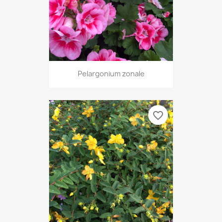
Pelargonium zonale
favorite_border