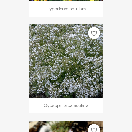
Hypericum patulum
favorite_border
Gypsophila paniculata
favorite_border