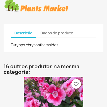
Descrição
Dados do produto
Euryops chrysanthemoides
16 outros produtos na mesma
categoria:
favorite_border