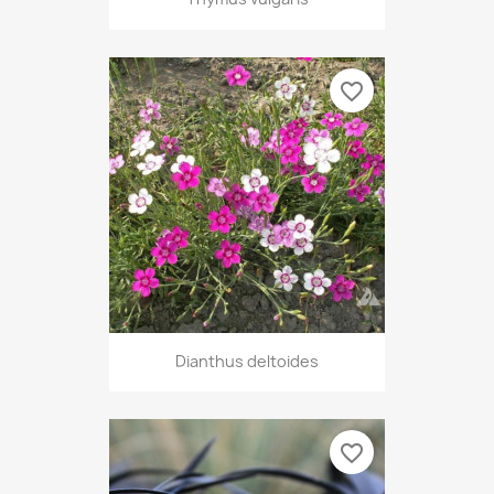
favorite_border
Dianthus deltoides
favorite_border