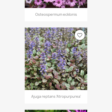
Osteospermum ecklonis
favorite_border
Ajuga reptans 'Atropurpurea'