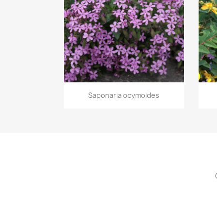
Vista rápida

Saponaria ocymoides