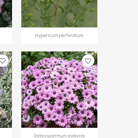
Vista rápida

Hypericum perforatum
vorite_border
favorite_border
Vista rápida

Osteospermum ecklonis