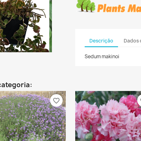
Descrição
Dados 
Sedum makinoi
categoria:
favorite_border
fa