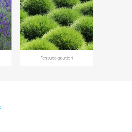
Vista rápida

Festuca gautieri
o