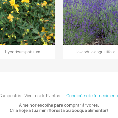
Vista rápida
Vista rápida


Hypericum patulum
Lavandula angustifolia
Campestris - Viveiros de Plantas
Condições de forneciment
A melhor escolha para comprar árvores.
Cria hoje a tua mini floresta ou bosque alimentar!