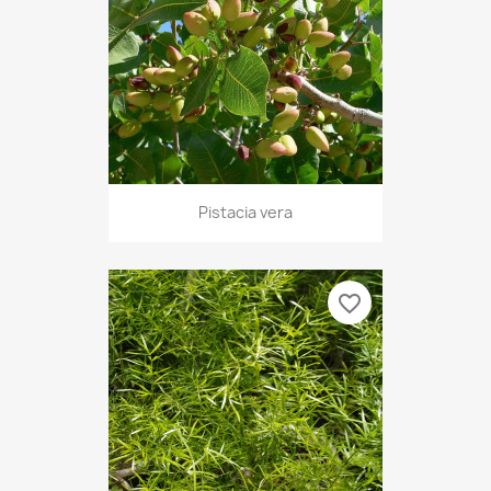
Pistacia vera
favorite_border