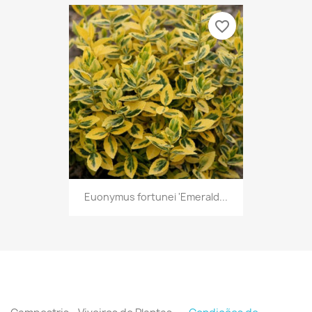
favorite_border
Euonymus fortunei 'Emerald...