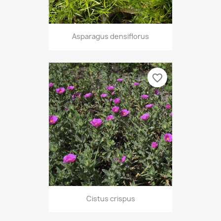
Asparagus densiflorus
favorite_border
Cistus crispus