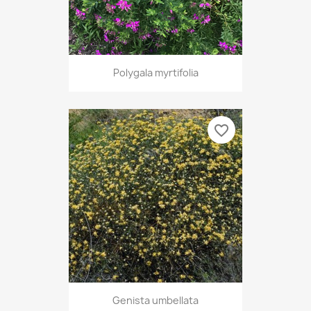
Polygala myrtifolia
favorite_border
Genista umbellata