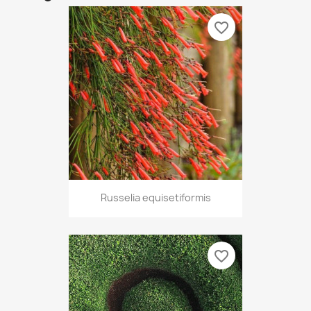
favorite_border
Russelia equisetiformis
favorite_border