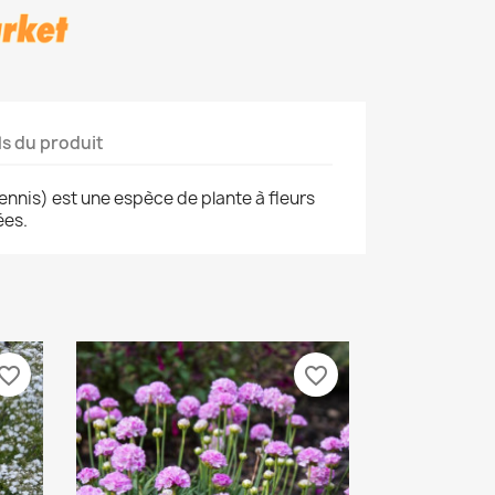
ls du produit
ennis) est une espèce de plante à fleurs
ées.
vorite_border
favorite_border