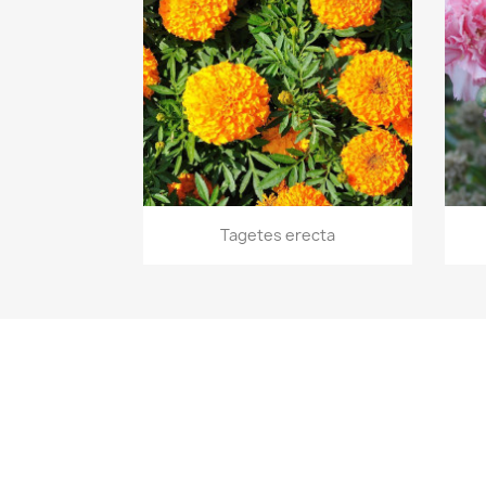
Aperçu rapide

Tagetes erecta