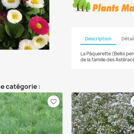
Description
Détai
La Pâquerette (Bellis per
de la famille des Astérac
e catégorie :
favorite_border
fa