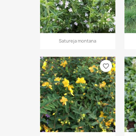
Aperçu rapide

Satureja montana
favorite_border