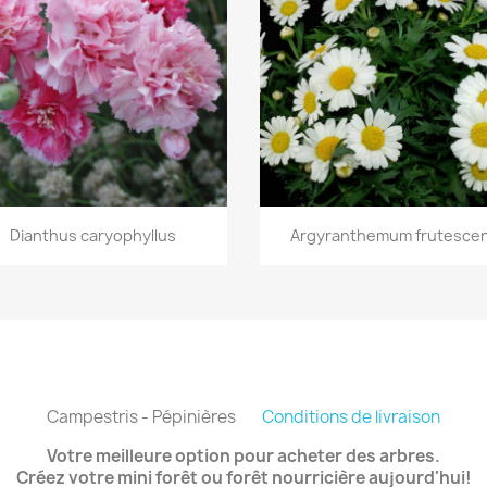
Aperçu rapide
Aperçu rapide


Dianthus caryophyllus
Argyranthemum frutesce
Campestris - Pépinières
Conditions de livraison
Votre meilleure option pour acheter des arbres.
Créez votre mini forêt ou forêt nourricière aujourd'hui!