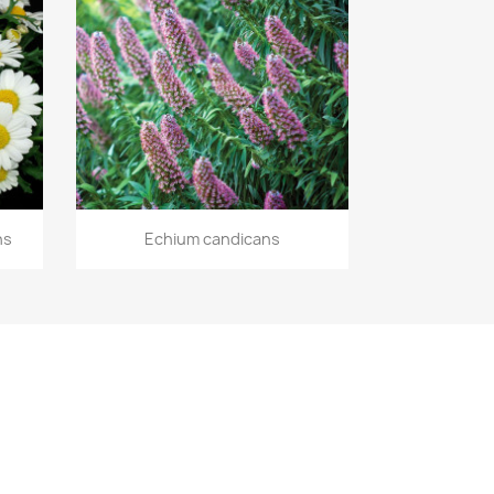
Aperçu rapide

ns
Echium candicans