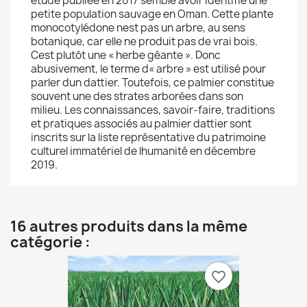
étude publiée en 2017 semble avoir identifié une
petite population sauvage en Oman. Cette plante
monocotylédone nest pas un arbre, au sens
botanique, car elle ne produit pas de vrai bois.
Cest plutôt une « herbe géante ». Donc
abusivement, le terme d« arbre » est utilisé pour
parler dun dattier. Toutefois, ce palmier constitue
souvent une des strates arborées dans son
milieu. Les connaissances, savoir-faire, traditions
et pratiques associés au palmier dattier sont
inscrits sur la liste représentative du patrimoine
culturel immatériel de lhumanité en décembre
2019.
16 autres produits dans la même
catégorie :
favorite_border