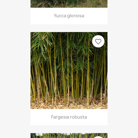
Yucca gloriosa
favorite_border
Fargesia robusta