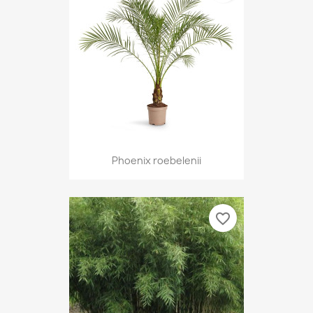
Phoenix roebelenii
favorite_border