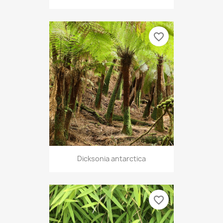
favorite_border
Dicksonia antarctica
favorite_border