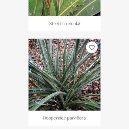
Strelitzia nicolai
favorite_border
Hesperaloe parviflora