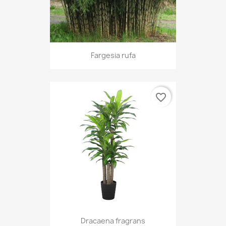
Fargesia rufa
favorite_border
Dracaena fragrans