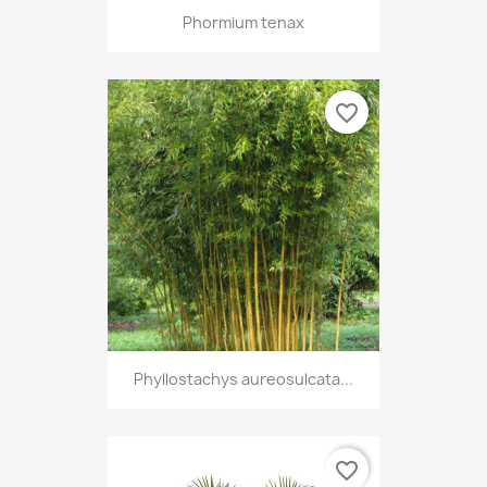
Phormium tenax
favorite_border
Phyllostachys aureosulcata...
favorite_border