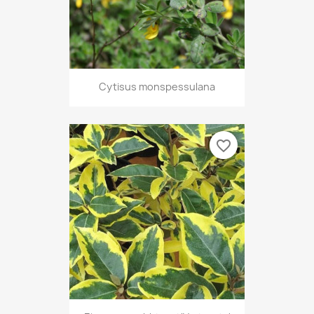
Cytisus monspessulana
favorite_border