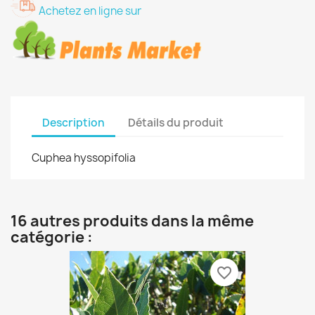
Achetez en ligne sur
Description
Détails du produit
Cuphea hyssopifolia
16 autres produits dans la même
catégorie :
favorite_border