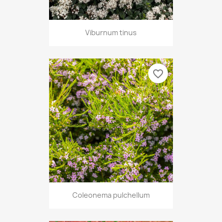
Viburnum tinus
favorite_border
Coleonema pulchellum