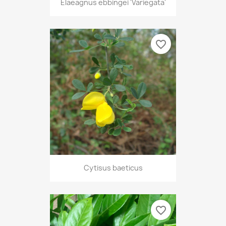
Elaeagnus ebbingei 'Variegata'
favorite_border
Cytisus baeticus
favorite_border