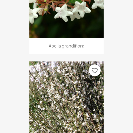
Abelia grandiflora
favorite_border