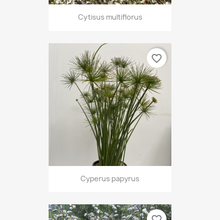
Cytisus multiflorus
favorite_border
Cyperus papyrus
favorite_border