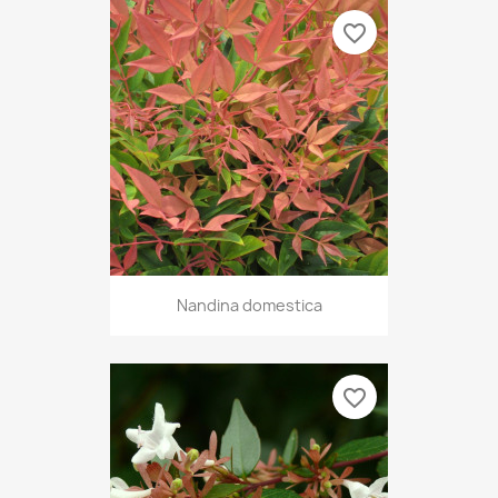
favorite_border
Nandina domestica
favorite_border