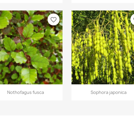
favorite_border
fa
Aperçu rapide
Aperçu rapide


Nothofagus fusca
Sophora japonica