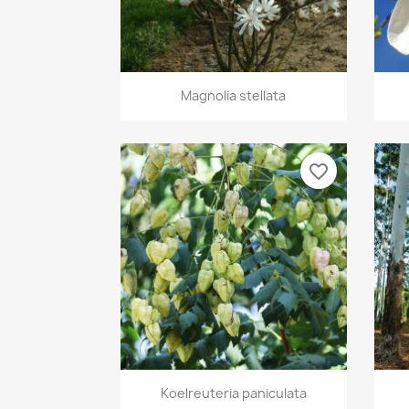
Aperçu rapide

Magnolia stellata
favorite_border
Aperçu rapide

Koelreuteria paniculata