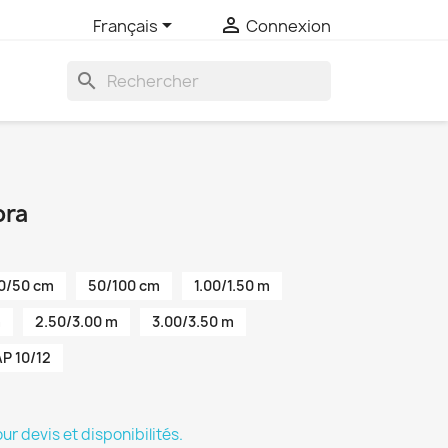


Français
Connexion
search
ora
0/50 cm
50/100 cm
1.00/1.50 m
m
2.50/3.00 m
3.00/3.50 m
P 10/12
 devis et disponibilités.