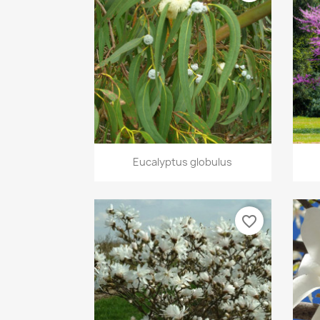
Aperçu rapide

Eucalyptus globulus
favorite_border