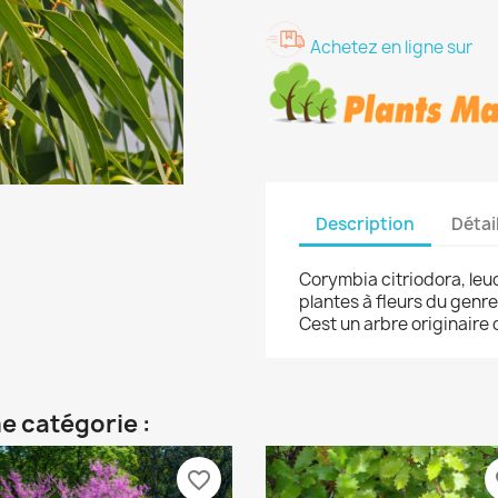
Achetez en ligne sur
Description
Détai
Corymbia citriodora, leu
plantes à fleurs du genr
Cest un arbre originaire 
e catégorie :
favorite_border
fa