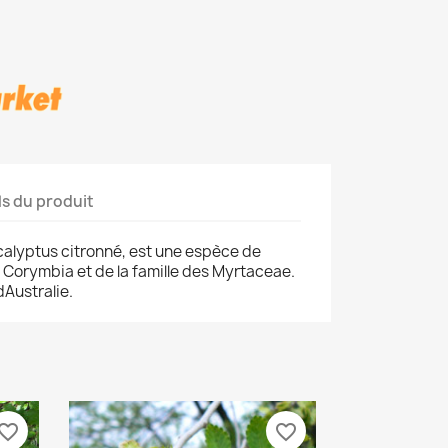
ls du produit
calyptus citronné, est une espèce de
e Corymbia et de la famille des Myrtaceae.
dAustralie.
vorite_border
favorite_border