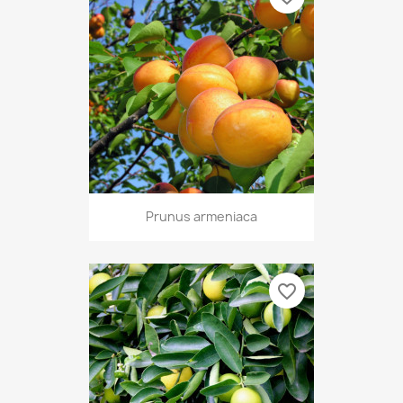
Prunus armeniaca
favorite_border