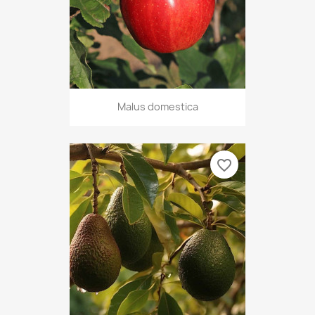
Malus domestica
favorite_border