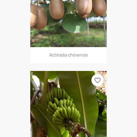
Actinidia chinensis
favorite_border