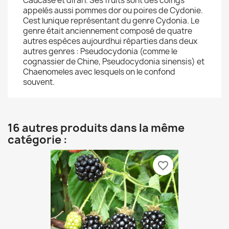
Caucase et dIran. Ses fruits sont des coings
appelés aussi pommes dor ou poires de Cydonie.
Cest lunique représentant du genre Cydonia. Le
genre était anciennement composé de quatre
autres espèces aujourdhui réparties dans deux
autres genres : Pseudocydonia (comme le
cognassier de Chine, Pseudocydonia sinensis) et
Chaenomeles avec lesquels on le confond
souvent.
16 autres produits dans la même
catégorie :
favorite_border