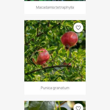
Macadamia tetraphylla
favorite_border
Punica granatum
favorite_border