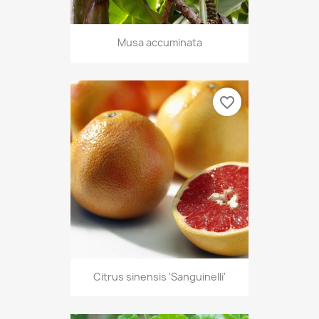
Musa accuminata
favorite_border
Citrus sinensis 'Sanguinelli'