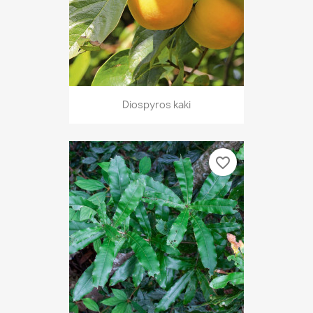
Diospyros kaki
favorite_border