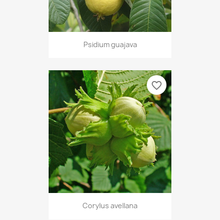
Psidium guajava
favorite_border
Corylus avellana