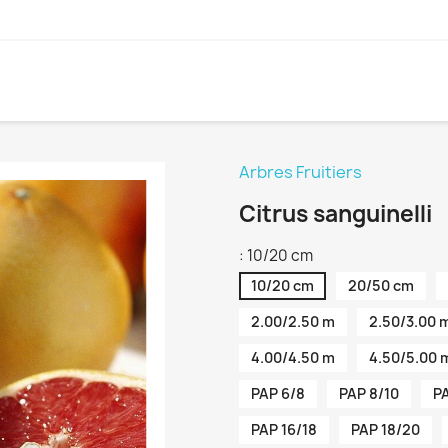
Arbres Fruitiers
Citrus sanguinelli
: 10/20 cm
10/20 cm
20/50 cm
2.00/2.50 m
2.50/3.00 
4.00/4.50 m
4.50/5.00 
PAP 6/8
PAP 8/10
PA
PAP 16/18
PAP 18/20