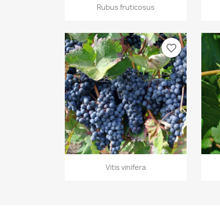
Aperçu rapide

Rubus fruticosus
favorite_border
Aperçu rapide

Vitis vinifera