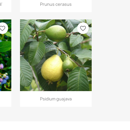
Aperçu rapide

i'
Prunus cerasus
vorite_border
favorite_border
Aperçu rapide

Psidium guajava