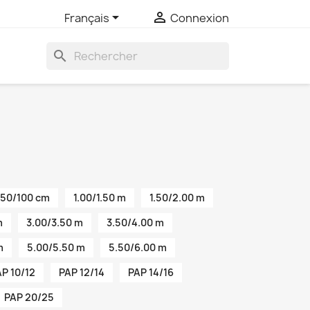


Français
Connexion
search
50/100 cm
1.00/1.50 m
1.50/2.00 m
m
3.00/3.50 m
3.50/4.00 m
m
5.00/5.50 m
5.50/6.00 m
P 10/12
PAP 12/14
PAP 14/16
PAP 20/25