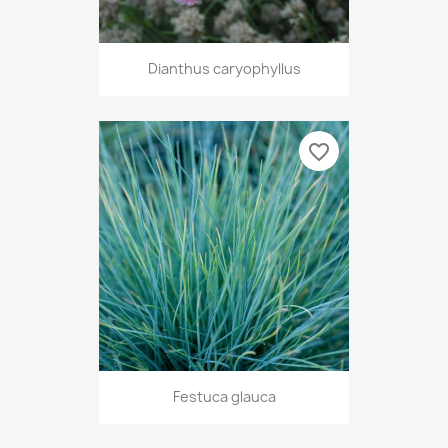
Dianthus caryophyllus
favorite_border
Festuca glauca