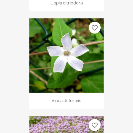
Lippia citriodora
favorite_border
Vinca difformis
favorite_border