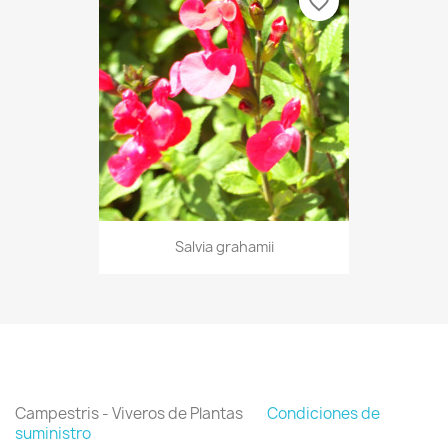
favorite_border
Salvia grahamii
Campestris - Viveros de Plantas
Condiciones de
suministro