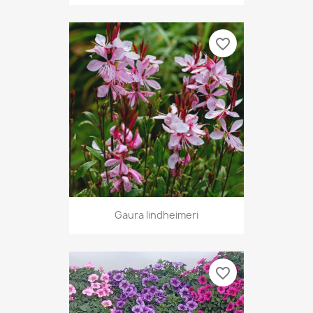
favorite_border
Gaura lindheimeri
favorite_border