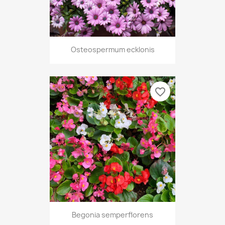
Osteospermum ecklonis
favorite_border
Begonia semperflorens