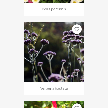
Bellis perennis
favorite_border
Verbena hastata