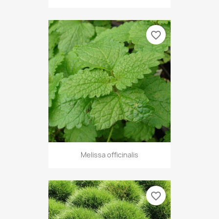
favorite_border
Melissa officinalis
favorite_border