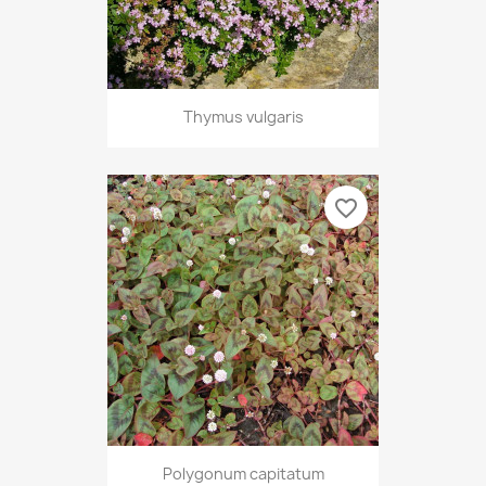
Thymus vulgaris
favorite_border
Polygonum capitatum