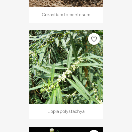
Cerastium tomentosum
favorite_border
Lippia polystachya