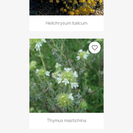
Helichrysum italicum
favorite_border
Thymus mastichina