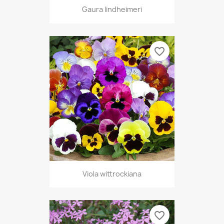
Gaura lindheimeri
favorite_border
Viola wittrockiana
favorite_border