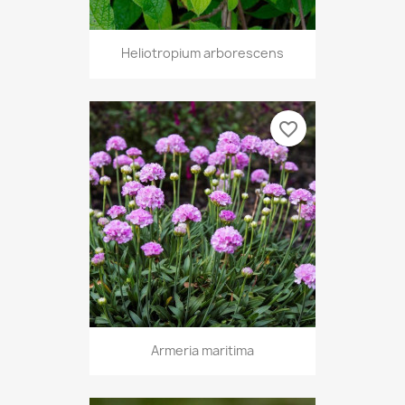
Heliotropium arborescens
favorite_border
Armeria maritima