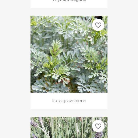
favorite_border
Ruta graveolens
favorite_border