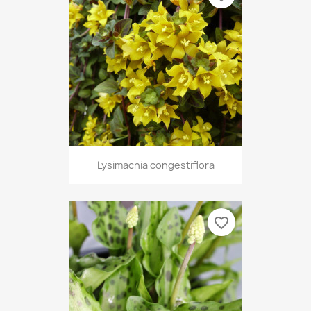
Lysimachia congestiflora
favorite_border