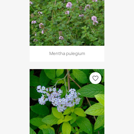
Mentha pulegium
favorite_border