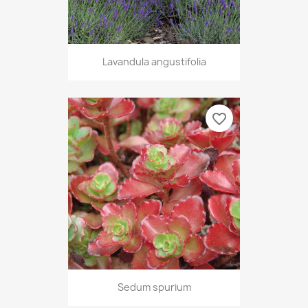
Lavandula angustifolia
favorite_border
Sedum spurium