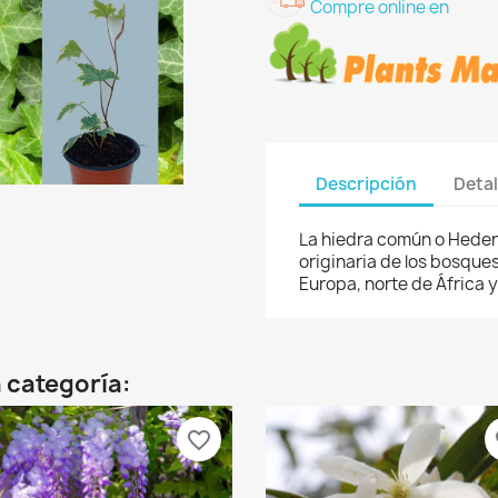
Compre online en
Descripción
Detal
La hiedra común o Hedera
originaria de los bosques
Europa, norte de África y
 categoría:
favorite_border
fa