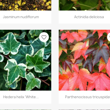
Vista rápida
Vista rápida


Jasminum nudiflorum
Actinidia deliciosa
favorite_border
fa
Vista rápida
Vista rápida


Hedera helix 'White...
Parthenocissus tricuspida