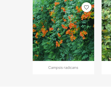
favorite_border
Vista rápida

Campsis radicans