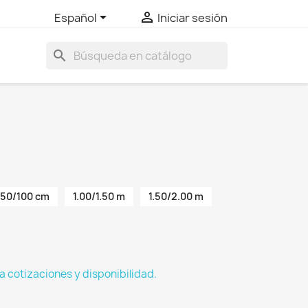


Español
Iniciar sesión
search
50/100 cm
1.00/1.50 m
1.50/2.00 m
a cotizaciones y disponibilidad.