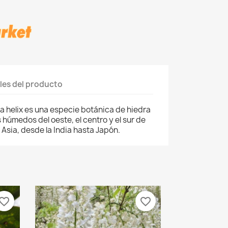
les del producto
 helix es una especie botánica de hiedra
 húmedos del oeste, el centro y el sur de
 Asia, desde la India hasta Japón.
vorite_border
favorite_border