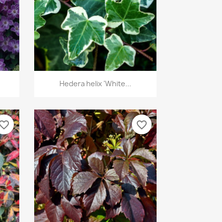
Vista rápida

Hedera helix 'White...
vorite_border
favorite_border