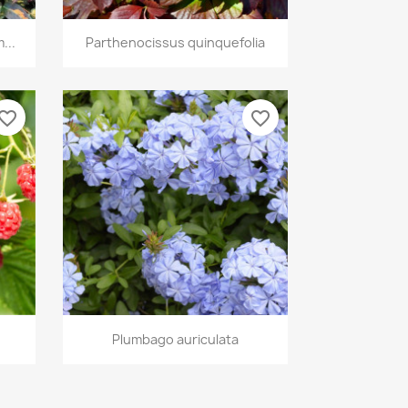
Vista rápida

...
Parthenocissus quinquefolia
vorite_border
favorite_border
Vista rápida

Plumbago auriculata