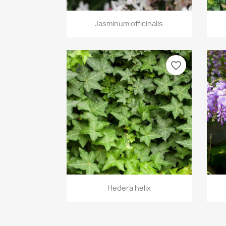
Vista rápida

Jasminum officinalis
favorite_border
Vista rápida

Hedera helix