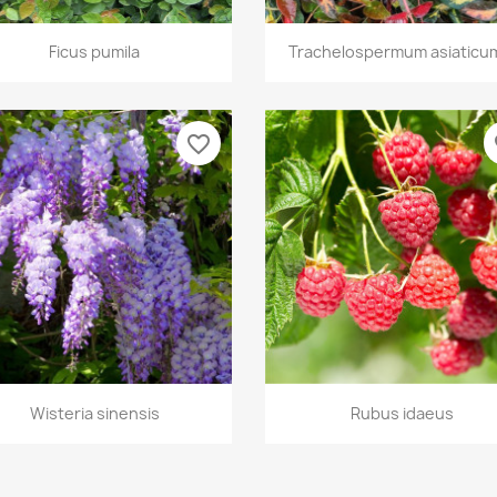
Vista rápida
Vista rápida


Ficus pumila
Trachelospermum asiaticum
favorite_border
fa
Vista rápida
Vista rápida


Wisteria sinensis
Rubus idaeus