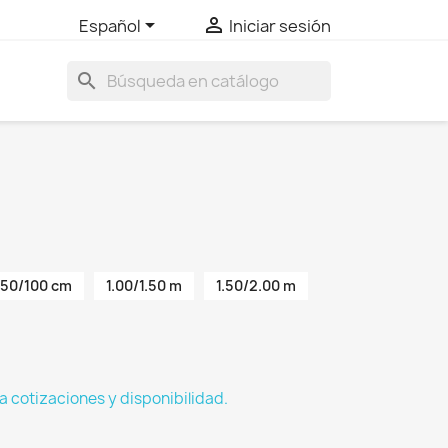


Español
Iniciar sesión
search
50/100 cm
1.00/1.50 m
1.50/2.00 m
a cotizaciones y disponibilidad.