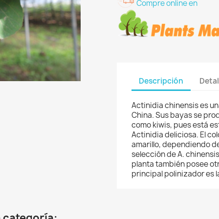
Compre online en
Descripción
Detal
Actinidia chinensis es un
China. Sus bayas se pro
como kiwis, pues está e
Actinidia deliciosa. El co
amarillo, dependiendo d
selección de A. chinensis,
planta también posee otr
principal polinizador es l
 categoría: