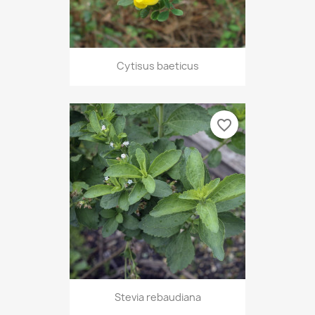
Cytisus baeticus
favorite_border
Stevia rebaudiana