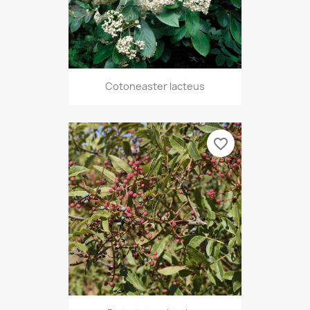
Cotoneaster lacteus
favorite_border