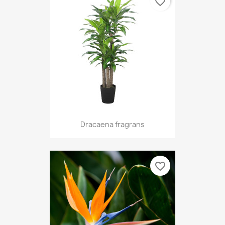
favorite_border
Dracaena fragrans
favorite_border