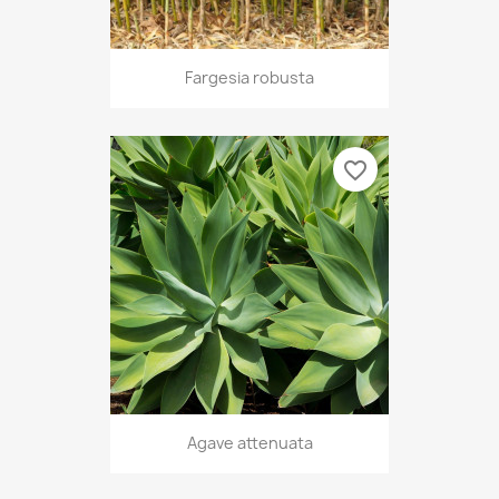
Fargesia robusta
favorite_border
Agave attenuata