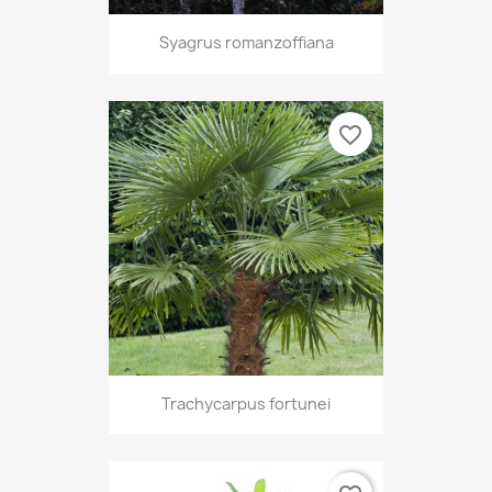
Syagrus romanzoffiana
favorite_border
Trachycarpus fortunei