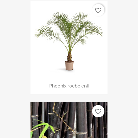
favorite_border
Phoenix roebelenii
favorite_border