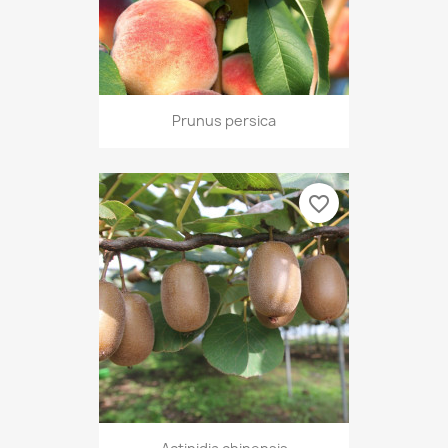
Prunus persica
favorite_border