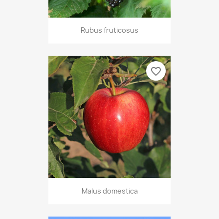
Rubus fruticosus
favorite_border
Malus domestica