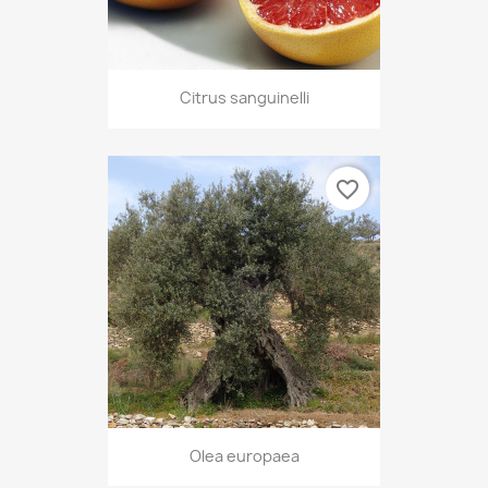
Citrus sanguinelli
favorite_border
Olea europaea