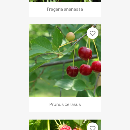
Fragaria ananassa
favorite_border
Prunus cerasus
favorite_border