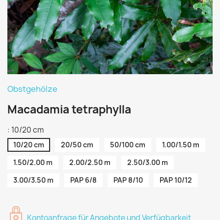
Obstgehölze
Macadamia tetraphylla
: 10/20 cm
10/20 cm
20/50 cm
50/100 cm
1.00/1.50 m
1.50/2.00 m
2.00/2.50 m
2.50/3.00 m
3.00/3.50 m
PAP 6/8
PAP 8/10
PAP 10/12
Kontoanfrage für Angebote und Verfügbarkeit.