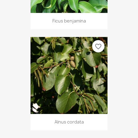
Ficus benjamina
favorite_border
Alnus cordata