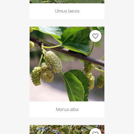
Ulmus laevis
favorite_border
Morus alba