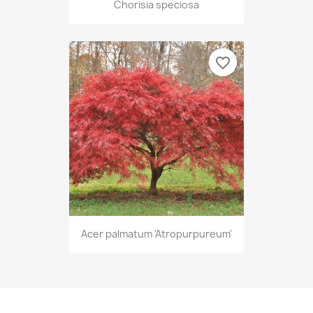
Chorisia speciosa
favorite_border
Acer palmatum 'Atropurpureum'