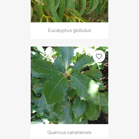
Eucalyptus globulus
favorite_border
Quercus canariensis