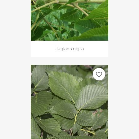
Juglans nigra
favorite_border