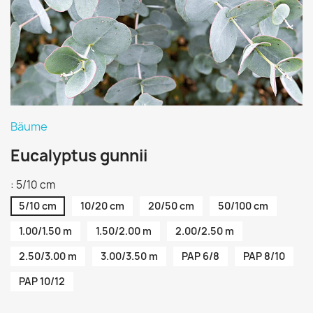
Bäume
Eucalyptus gunnii
: 5/10 cm
5/10 cm
10/20 cm
20/50 cm
50/100 cm
1.00/1.50 m
1.50/2.00 m
2.00/2.50 m
2.50/3.00 m
3.00/3.50 m
PAP 6/8
PAP 8/10
PAP 10/12