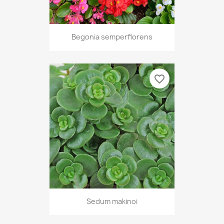
Begonia semperflorens
favorite_border
Sedum makinoi