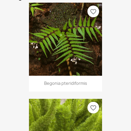
favorite_border
Begonia pteridiformis
favorite_border