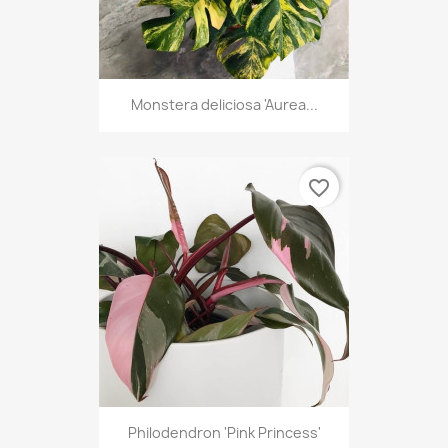
Monstera deliciosa 'Aurea...
favorite_border
Philodendron 'Pink Princess'