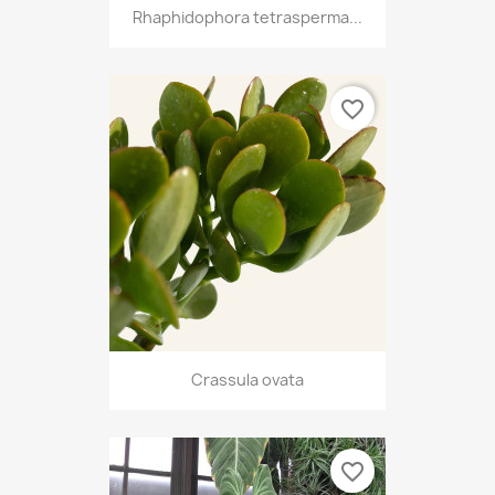
Rhaphidophora tetrasperma...
favorite_border
Crassula ovata
favorite_border