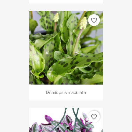
favorite_border
Drimiopsis maculata
favorite_border