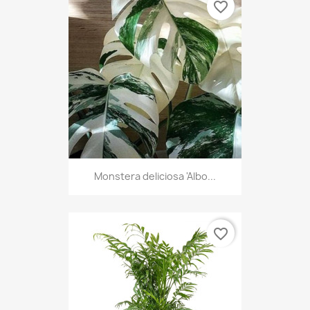
favorite_border
Monstera deliciosa 'Albo...
favorite_border