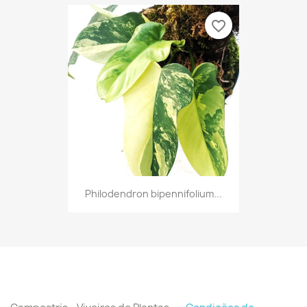
favorite_border
Philodendron bipennifolium...