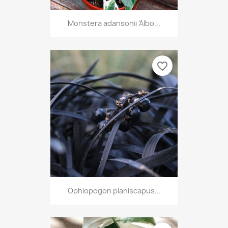
Monstera adansonii 'Albo...
favorite_border
Ophiopogon planiscapus...