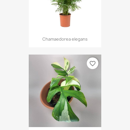
Chamaedorea elegans
favorite_border