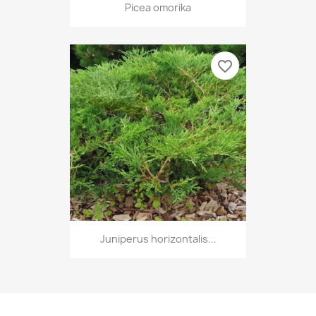
Picea omorika
favorite_border
Juniperus horizontalis...