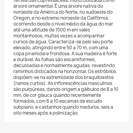
família das cupressáceas, muito utilizada como
árvore ornamental. É uma árvore nativa do
noroeste da América do Norte, no sudoeste do
Oregon, e no extremo noroeste da Califórnia,
ocorrendo desde o nível médio da água do mar
até uma altitude de 1500 m em vales
montanhosos, muitas vezes a acompanhar
cursos de água. Caracteriza-se pelo seu porte
elevado, atingindo entre 50 a 70 m, com uma
copa piramidal e frondosa. A sua madeira é forte
e durável. As folhas são escamiformes,
decussadas e normalmente agudas, revestindo
raminhos disticados na horizontal. Os estróbilos
dispõem-se na extremidade dos braquiblastos
(ramos curtos). As inflorescências masculinas
são purpúreas, dando origem a gálbulos de 8 a 10
mm, de cor glauca quando recentemente
formados, com 6 a 10 escamas de escudo
subplano, e castanhos quando maduros, seis a
oito meses após a polinização.