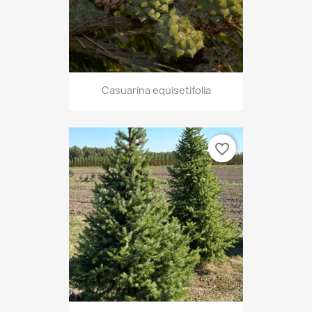
Casuarina equisetifolia
favorite_border