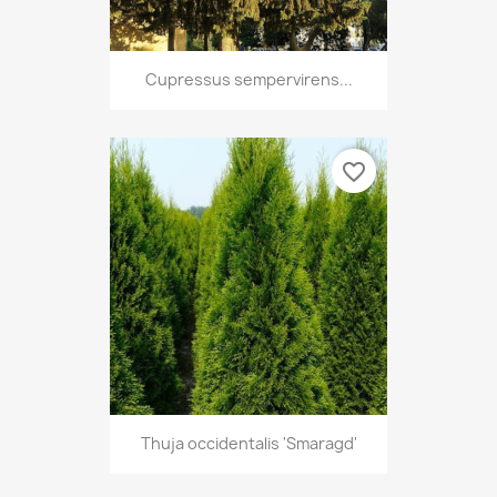
Cupressus sempervirens...
favorite_border
Thuja occidentalis 'Smaragd'