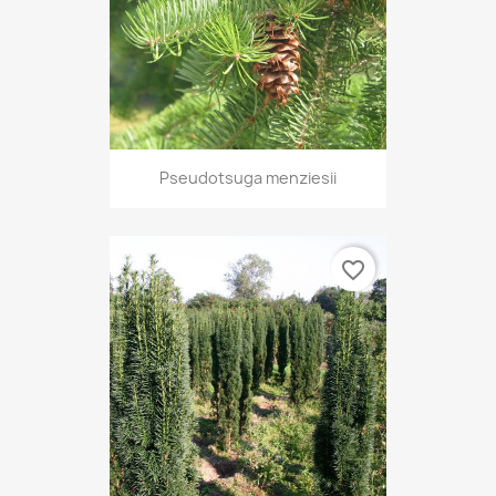
Pseudotsuga menziesii
favorite_border