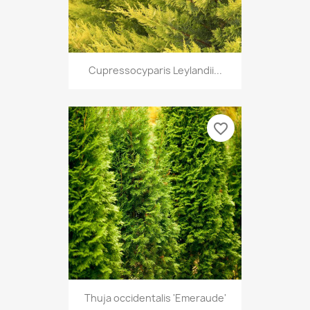
Cupressocyparis Leylandii...
favorite_border
Thuja occidentalis 'Emeraude'