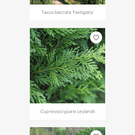
Taxus baccata 'Fastigiata'
favorite_border
Cupressocyparis Leylandii