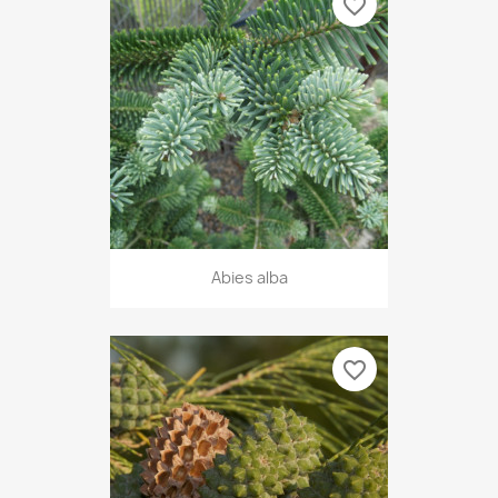
favorite_border
Abies alba
favorite_border