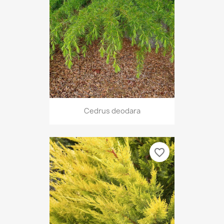
Cedrus deodara
favorite_border