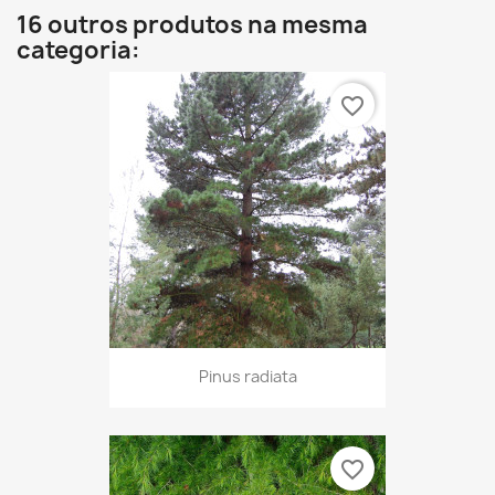
16 outros produtos na mesma
categoria:
favorite_border
Pinus radiata
favorite_border