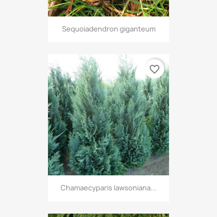
Sequoiadendron giganteum
favorite_border
Chamaecyparis lawsoniana...