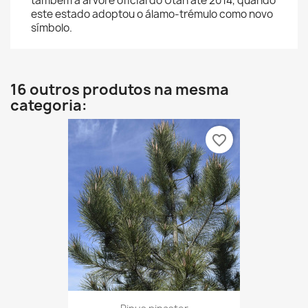
também a árvore oficial do Utah até 2014, quando
este estado adoptou o álamo-trémulo como novo
símbolo.
16 outros produtos na mesma
categoria:
favorite_border