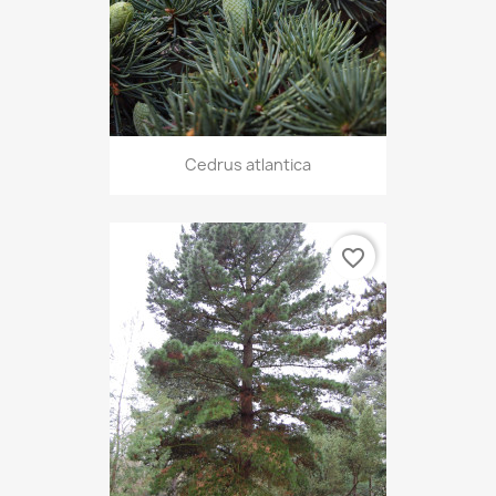
Cedrus atlantica
favorite_border