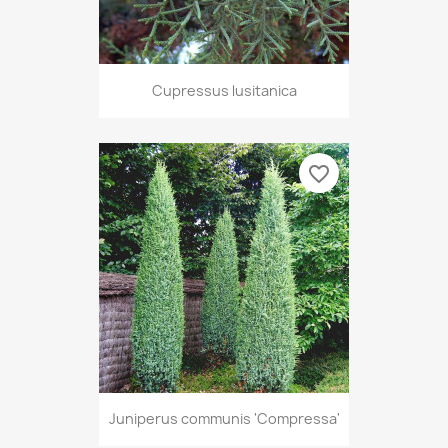
Cupressus lusitanica
favorite_border
Juniperus communis 'Compressa'