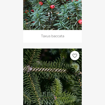
Taxus baccata
favorite_border