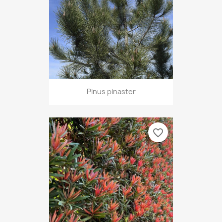
Pinus pinaster
favorite_border