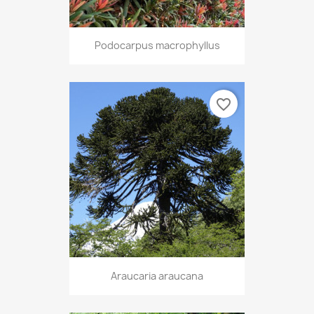
Podocarpus macrophyllus
favorite_border
Araucaria araucana