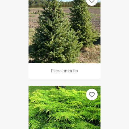
favorite_border
Picea omorika
favorite_border