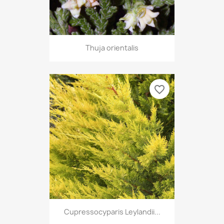
Thuja orientalis
favorite_border
Cupressocyparis Leylandii...