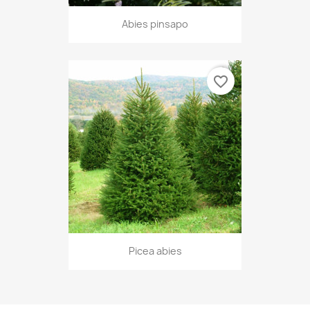
Abies pinsapo
favorite_border
Picea abies