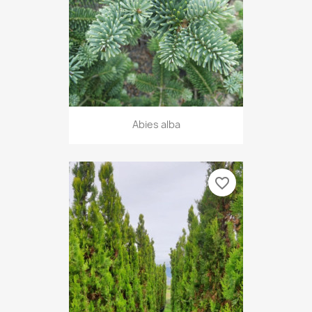
Abies alba
favorite_border