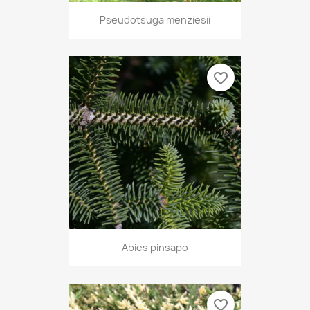
Pseudotsuga menziesii
favorite_border
Abies pinsapo
favorite_border