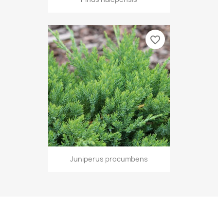
favorite_border
Juniperus procumbens