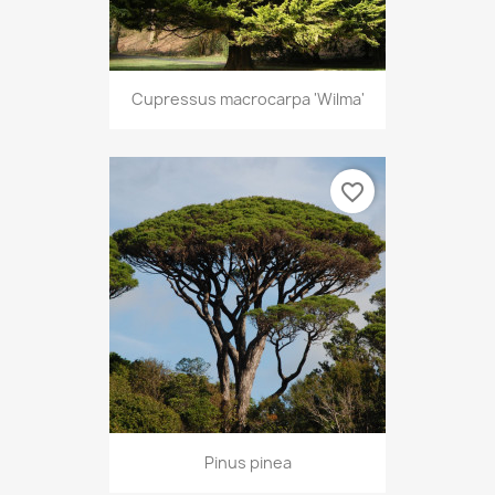
Cupressus macrocarpa 'Wilma'
favorite_border
Pinus pinea