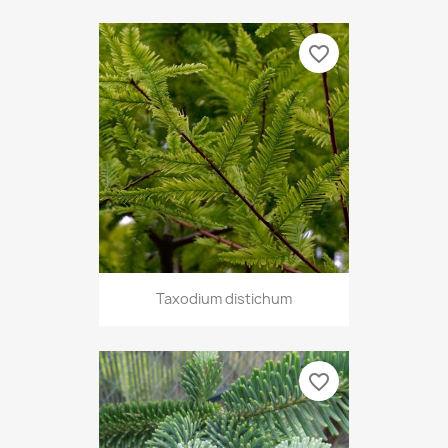
favorite_border
Taxodium distichum
favorite_border