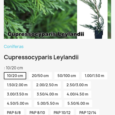
Coníferas
Cupressocyparis Leylandii
: 10/20 cm
10/20 cm
20/50 cm
50/100 cm
1.00/1.50 m
1.50/2.00 m
2.00/2.50 m
2.50/3.00 m
3.00/3.50 m
3.50/4.00 m
4.00/4.50 m
4.50/5.00 m
5.00/5.50 m
5.50/6.00 m
PAP 6/8
PAP 8/10
PAP 10/12
PAP 12/14