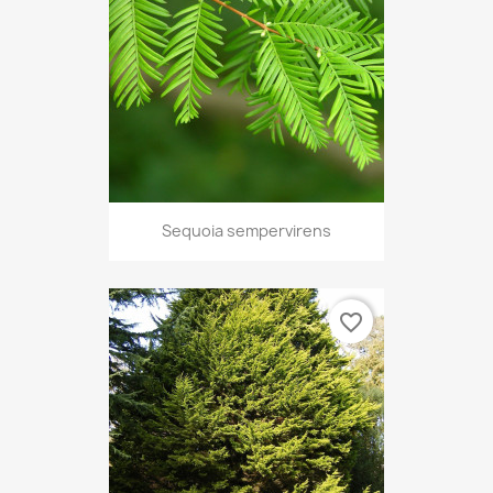
Sequoia sempervirens
favorite_border