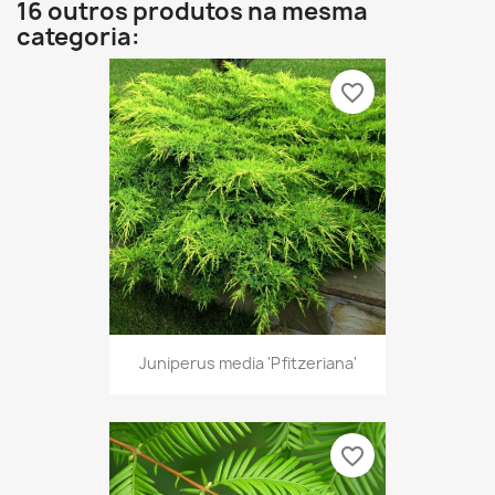
16 outros produtos na mesma
categoria:
favorite_border
Juniperus media 'Pfitzeriana'
favorite_border