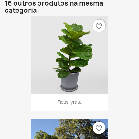
16 outros produtos na mesma
categoria:
favorite_border
Ficus lyrata
favorite_border