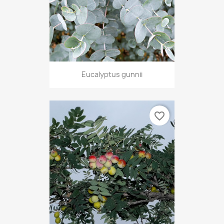
Eucalyptus gunnii
favorite_border