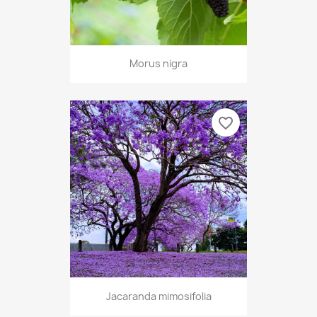
Morus nigra
favorite_border
Jacaranda mimosifolia