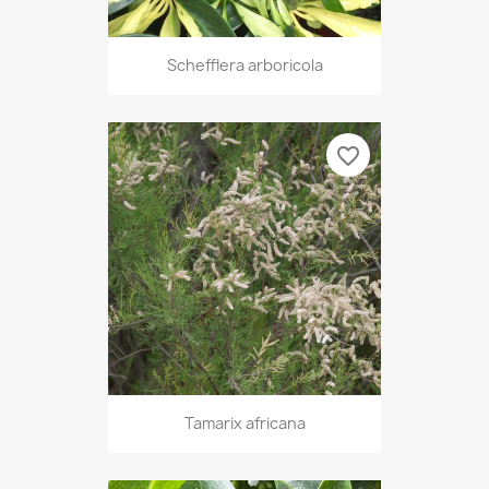
Schefflera arboricola
favorite_border
Tamarix africana