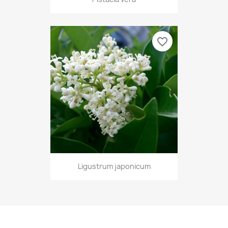
favorite_border
Ligustrum japonicum