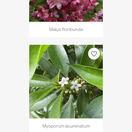
Malus floribunda
favorite_border
Myoporum acuminatum