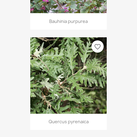
Bauhinia purpurea
favorite_border
Quercus pyrenaica