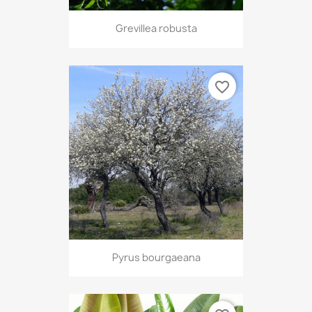
Grevillea robusta
favorite_border
Pyrus bourgaeana