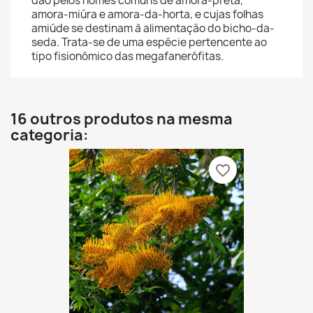
dão pelos nomes comuns de amora-preta,
amora-miúra e amora-da-horta, e cujas folhas
amiúde se destinam à alimentação do bicho-da-
seda. Trata-se de uma espécie pertencente ao
tipo fisionómico das megafanerófitas.
16 outros produtos na mesma
categoria:
favorite_border