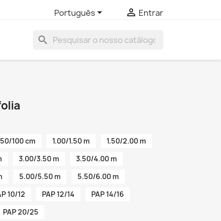


Português
Entrar
search
olia
50/100 cm
1.00/1.50 m
1.50/2.00 m
m
3.00/3.50 m
3.50/4.00 m
m
5.00/5.50 m
5.50/6.00 m
P 10/12
PAP 12/14
PAP 14/16
PAP 20/25