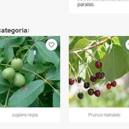
paraíso.
categoria:
favorite_border
fa
Vista rápida
Vista rápida


Juglans regia
Prunus mahaleb