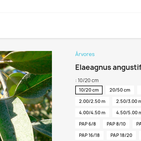
Árvores
Elaeagnus angustif
: 10/20 cm
10/20 cm
20/50 cm
2.00/2.50 m
2.50/3.00 
4.00/4.50 m
4.50/5.00 
PAP 6/8
PAP 8/10
PA
PAP 16/18
PAP 18/20