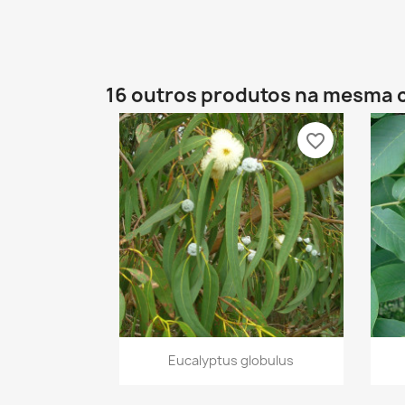
16 outros produtos na mesma 
favorite_border
Vista rápida

Eucalyptus globulus