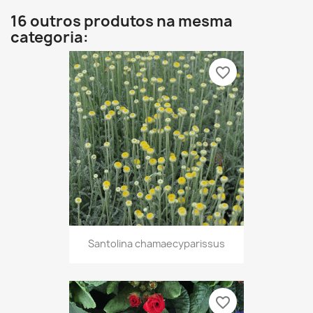
16 outros produtos na mesma
categoria:
favorite_border
Santolina chamaecyparissus
favorite_border