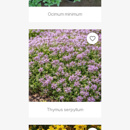
Ocimum minimum
favorite_border
Thymus serpyllum