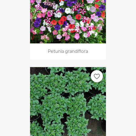
Petunia grandiflora
favorite_border