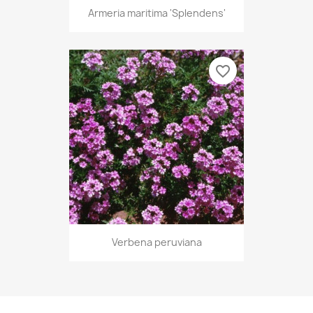
Armeria maritima 'Splendens'
favorite_border
Verbena peruviana