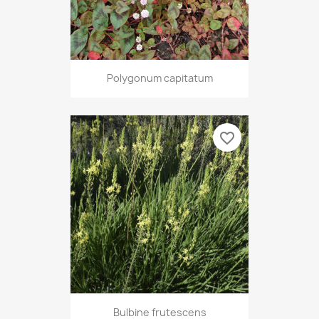
Polygonum capitatum
favorite_border
Bulbine frutescens