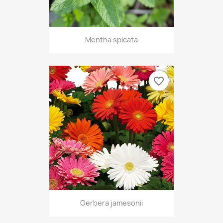
Mentha spicata
favorite_border
Gerbera jamesonii